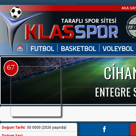
ANA SA
|
|
|
FUTBOL
BASKETBOL
VOLEYBOL
CİHA
67
ENTEGRE 
Doğum Tarihi:
00 0000 (2026 yaşında)
Doğum Yeri: