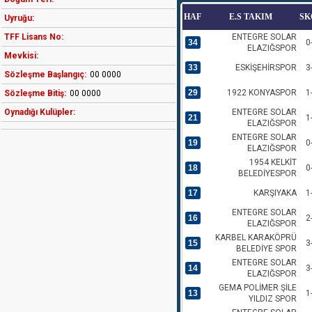
HAF
E.S TAKIM
SK
Uyruğu:
TFF Lisans No:
ENTEGRE SOLAR
34
0
ELAZIĞSPOR
Mevkisi:
33
ESKİŞEHİRSPOR
3
Sözleşme Başlangıç:
00 0000
29
1922 KONYASPOR
1
Sözleşme Bitiş:
00 0000
Oynadığı Kulüpler:
ENTEGRE SOLAR
21
1
ELAZIĞSPOR
ENTEGRE SOLAR
19
0
ELAZIĞSPOR
1954 KELKİT
18
0
BELEDİYESPOR
17
KARŞIYAKA
1
ENTEGRE SOLAR
16
2
ELAZIĞSPOR
KARBEL KARAKÖPRÜ
15
3
BELEDİYE SPOR
ENTEGRE SOLAR
14
3
ELAZIĞSPOR
GEMA POLİMER ŞİLE
13
1
YILDIZ SPOR