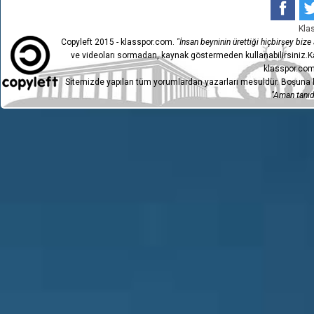
Kla
Copyleft 2015 - klasspor.com.
"İnsan beyninin ürettiği hiçbirşey bize a
ve videoları sormadan, kaynak göstermeden kullanabilirsiniz.Ka
klasspor.com
Sitemizde yapılan tüm yorumlardan yazarları mesuldür. Boşuna h
"Aman tanıdı