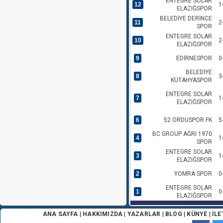
ENTEGRE SOLAR
12
1
ELAZIĞSPOR
BELEDİYE DERİNCE
11
2
SPOR
ENTEGRE SOLAR
10
2
ELAZIĞSPOR
9
EDİRNESPOR
0
BELEDİYE
8
3
KÜTAHYASPOR
ENTEGRE SOLAR
7
1
ELAZIĞSPOR
6
52 ORDUSPOR FK
5
BC GROUP AĞRI 1970
4
1
SPOR
ENTEGRE SOLAR
3
1
ELAZIĞSPOR
2
YOMRA SPOR
0
ENTEGRE SOLAR
1
0
ELAZIĞSPOR
ANA SAYFA
|
HAKKIMIZDA
|
YAZARLAR
|
BLOG
|
KÜNYE
|
İLE