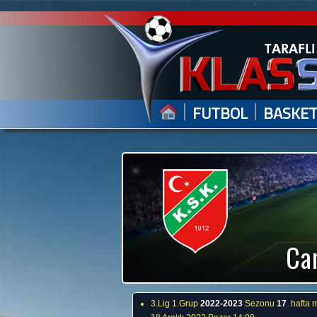
|
|
FUTBOL
BASKE
Can
3.Lig 1.Grup
2022-2023
Sezonu
17
. hafta 