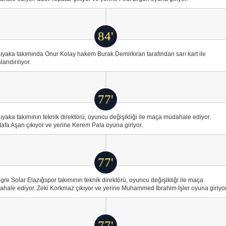
84'
ıyaka takımında Onur Kolay hakem Burak Demirkıran tarafından sarı kart ile
landırılıyor.
77'
ıyaka takımının teknik direktörü, oyuncu değişikliği ile maça müdahale ediyor.
afa Aşan çıkıyor ve yerine Kerem Pala oyuna giriyor.
77'
gre Solar Elazığspor takımının teknik direktörü, oyuncu değişikliği ile maça
hale ediyor. Zeki Korkmaz çıkıyor ve yerine Muhammed İbrahim İşler oyuna giriyor
77'