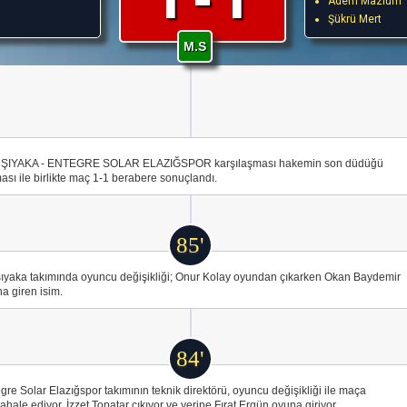
Adem Mazlum
Şükrü Mert
M.S
ŞIYAKA - ENTEGRE SOLAR ELAZIĞSPOR karşılaşması hakemin son düdüğü
ası ile birlikte maç 1-1 berabere sonuçlandı.
85'
ıyaka takımında oyuncu değişikliği; Onur Kolay oyundan çıkarken Okan Baydemir
a giren isim.
84'
gre Solar Elazığspor takımının teknik direktörü, oyuncu değişikliği ile maça
hale ediyor. İzzet Topatar çıkıyor ve yerine Fırat Ergün oyuna giriyor.