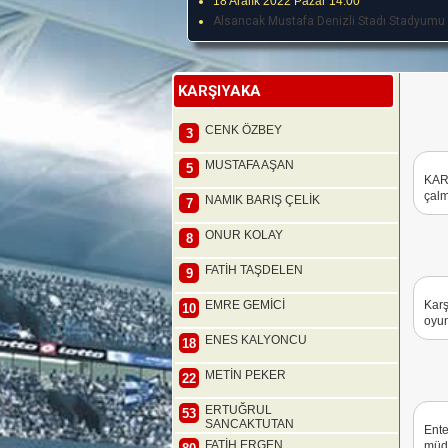
18 Aralık 2022 Pazar 14:00
Alsancak Mustafa Denizli Stadı Stadyumu
KARŞIYAKA
CENK ÖZBEY
3
MUSTAFA AŞAN
5
KAR
çalm
NAMIK BARIŞ ÇELİK
7
ONUR KOLAY
8
FATİH TAŞDELEN
9
EMRE GEMİCİ
Karş
10
oyun
ENES KALYONCU
18
METİN PEKER
22
ERTUĞRUL
53
SANCAKTUTAN
Ente
FATİH ERGEN
müda