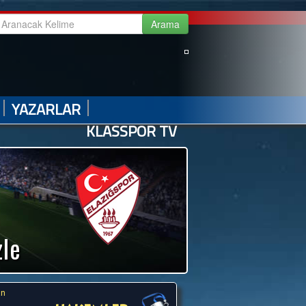
|
|
|
|
GALERİ
VİDEO GALERİ
HABER ARŞİVİ
İLETİŞİM
|
|
YAZARLAR
KLASSPOR TV
zle
an