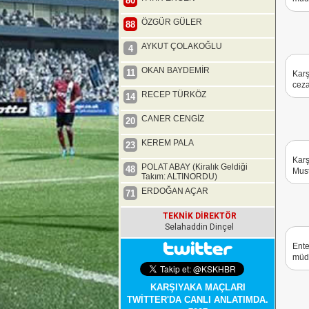
80
ÖZGÜR GÜLER
88
AYKUT ÇOLAKOĞLU
4
OKAN BAYDEMİR
11
Karş
ceza
RECEP TÜRKÖZ
14
CANER CENGİZ
20
KEREM PALA
23
Karş
POLAT ABAY (Kiralık Geldiği
48
Must
Takım: ALTINORDU)
ERDOĞAN AÇAR
71
TEKNİK DİREKTÖR
Selahaddin Dinçel
Ente
müda
KARŞIYAKA MAÇLARI
TWİTTER'DA CANLI ANLATIMDA.