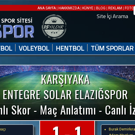
|
|
|
|
|
ANA SAYFA
HAKKIMIZDA
KÜNYE
BLOG
REKLAM
FOTO 
Site İçi Arama
|
|
|
TBOL
VOLEYBOL
HENTBOL
TÜM SPORLAR
KARŞIYAKA
ENTEGRE SOLAR ELAZIĞSPOR
lı Skor - Maç Anlatımı - Canlı İ
1 - 1
maçı
Burak Demirkır