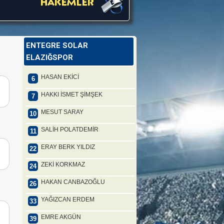
ENTEGRE SOLAR
ELAZIĞSPOR
HASAN EKİCİ
6
HAKKI İSMET ŞİMŞEK
7
MESUT SARAY
10
SALİH POLATDEMİR
11
ERAY BERK YILDIZ
22
ZEKİ KORKMAZ
24
HAKAN CANBAZOĞLU
26
YAĞIZCAN ERDEM
33
EMRE AKGÜN
39