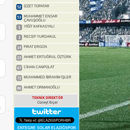
İZZET TOPATAR
52
MUHAMMET ENSAR
53
ÇAVUŞOĞLU
YİĞİT KAFKASYALI
1
RECEP YURDAKUL
3
FIRAT ERGÜN
14
AHMET ERTUĞRUL ÖZTÜRK
23
CİHAN CANPOLAT
67
MUHAMMED İBRAHİM İŞLER
72
AHMET ORMANOĞLU
80
TEKNİK DİREKTÖR
Cüneyt Biçer
.
ENTEGRE SOLAR ELAZIĞSPOR