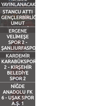
YAYINLANACAK?
Futbol
STANCU ATTI
GENÇLERBİRLİĞİ
UMUT
Basketbol
TAZELEDİ
ERGENE
VELİMEŞE
Voleybol
SPOR 2 -
ŞANLIURFASPOR
Hentbol
2
KARDEMİR
KARABÜKSPOR
Bisiklet
2 - KIRŞEHİR
BELEDİYE
Diğer Sporlar
SPOR 2
NİĞDE
Sosyal Medya
ANADOLU FK
6 - UŞAK SPOR
Facebook
A.Ş. 1