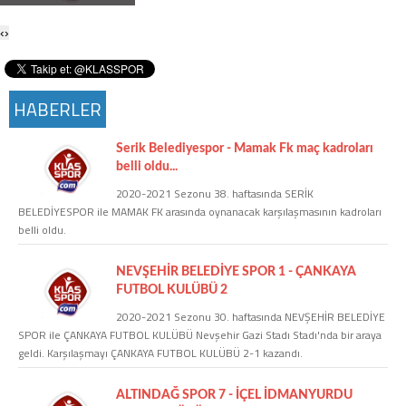
Twitter
‹
›
Google Plus
HABERLER
Instagram
Serik Belediyespor - Mamak Fk maç kadroları
Hakkımızda
belli oldu...
2020-2021 Sezonu 38. haftasında SERİK
Hakkımızda
BELEDİYESPOR ile MAMAK FK arasında oynanacak karşılaşmasının kadroları
belli oldu.
Blog
NEVŞEHİR BELEDİYE SPOR 1 - ÇANKAYA
FUTBOL KULÜBÜ 2
Künye
2020-2021 Sezonu 30. haftasında NEVŞEHİR BELEDİYE
SPOR ile ÇANKAYA FUTBOL KULÜBÜ Nevşehir Gazi Stadı Stadı'nda bir araya
geldi. Karşılaşmayı ÇANKAYA FUTBOL KULÜBÜ 2-1 kazandı.
İletişim
ALTINDAĞ SPOR 7 - İÇEL İDMANYURDU
Web Sürüme Geç