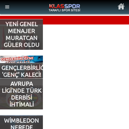
YENİ GENEL
MENAJER
MURATCAN
GÜLER OLDU
MENÜ
Ana Sayfa
GENÇLERBİRLİĞİ’NE
'GENÇ' KALECİ!
Son Dakika Haberler
AVRUPA
LİGİ'NDE TÜRK
Foto Galeri
DERBİSİ
İHTİMALİ
Video Galeri
WİMBLEDON
Ankara Takımları
NEREDE