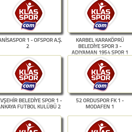
NİSASPOR 1 - OFSPOR A.Ş.
KARBEL KARAKÖPRÜ
2
BELEDİYE SPOR 3 -
ADIYAMAN 1954 SPOR 1
VŞEHİR BELEDİYE SPOR 1 -
52 ORDUSPOR FK 1 -
ANKAYA FUTBOL KULÜBÜ 2
MODAFEN 1