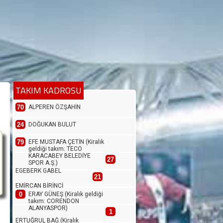
TAKIM KADROSU
70
ALPEREN ÖZŞAHİN
24
DOĞUKAN BULUT
79
EFE MUSTAFA ÇETİN (Kiralık
geldiği takım: TECO
KARACABEY BELEDİYE
27
SPOR A.Ş.)
EGEBERK GABEL
21
EMİRCAN BİRİNCİ
0
ERAY GÜNEŞ (Kiralık geldiği
takım: CORENDON
ALANYASPOR)
1
ERTUĞRUL BAĞ (Kiralık