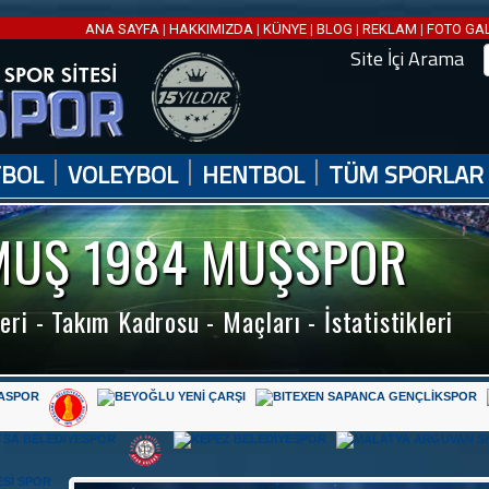
ANA SAYFA
|
HAKKIMIZDA
|
KÜNYE
|
BLOG
|
REKLAM
|
FOTO GA
Site İçi Arama
|
|
|
TBOL
VOLEYBOL
HENTBOL
TÜM SPORLAR
MUŞ 1984 MUŞSPOR
eri - Takım Kadrosu - Maçları - İstatistikleri