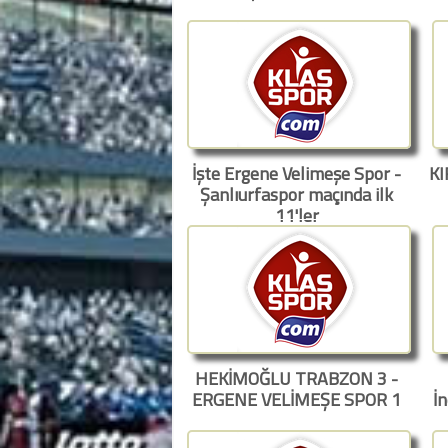
İşte Ergene Velimeşe Spor -
KI
Şanlıurfaspor maçında ilk
11'ler
HEKİMOĞLU TRABZON 3 -
ERGENE VELİMEŞE SPOR 1
İn