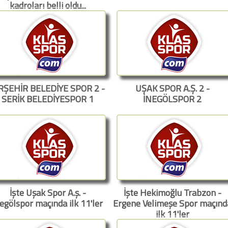
kadroları belli oldu...
RŞEHİR BELEDİYE SPOR 2 -
UŞAK SPOR A.Ş. 2 -
SERİK BELEDİYESPOR 1
İNEGÖLSPOR 2
İşte Uşak Spor A.ş. -
İşte Hekimoğlu Trabzon -
egölspor maçında ilk 11'ler
Ergene Velimeşe Spor maçınd
ilk 11'ler