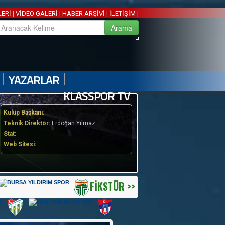
LERİ
|
VİDEO GALERİ
|
HABER ARŞİVİ
|
İLETİŞİM
|
|
|
YAZARLAR
KLASSPOR TV
Kulüp Başkanı:
Teknik Direktör:
Erdoğan Yılmaz
Stat:
Web Sitesi:
FİKSTÜR >>