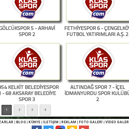
GÖLCÜKSPOR 5 - ARHAVİ
FETHİYESPOR 6 - ÇENGELKÖ
SPOR 2
FUTBOL YATIRIMLARI A.Ş. 2
954 KELKİT BELEDİYESPOR
ALTINDAĞ SPOR 7 - İÇEL
1 - 68 AKSARAY BELEDİYE
İDMANYURDU SPOR KULÜB
SPOR 3
2
1
2
3
4
ZARLAR
|
BLOG
|
KÜNYE
|
İLETİŞİM
|
REKLAM
|
FOTO GALERİ
|
VİDEO GALER