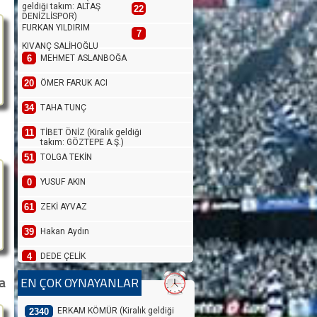
geldiği takım: ALTAŞ
22
DENİZLİSPOR)
FURKAN YILDIRIM
7
KIVANÇ SALİHOĞLU
6
MEHMET ASLANBOĞA
20
ÖMER FARUK ACI
34
TAHA TUNÇ
11
TİBET ÖNİZ (Kiralık geldiği
takım: GÖZTEPE A.Ş.)
51
TOLGA TEKİN
0
YUSUF AKIN
61
ZEKİ AYVAZ
39
Hakan Aydın
4
DEDE ÇELİK
a
EN ÇOK OYNAYANLAR
35
BERKANT TAŞKIRAN
2
BERKEHAN BİÇER
ERKAM KÖMÜR (Kiralık geldiği
2340