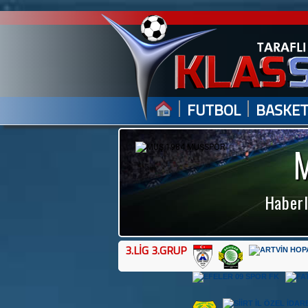
|
|
FUTBOL
BASKE
Haberl
3.LİG 3.GRUP