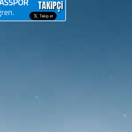
LASSPOR
TAKiPÇi
ğren.