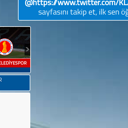
@https://www.twitter.com/K
sayfasını takip et, ilk sen ö
ELEDİYESPOR
R