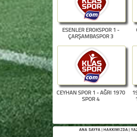
ESENLER EROKSPOR 1 -
ÇARŞAMBASPOR 3
CEYHAN SPOR 1 - AĞRI 1970
1
SPOR 4
ANA SAYFA
|
HAKKIMIZDA
|
YA