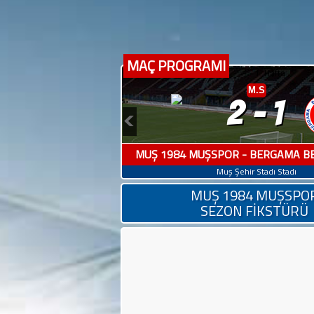
MAÇ PROGRAMI
1. Hafta
M.S
2-1
MUŞ 1984 MUŞSPOR - BERGAMA B
Muş Şehir Stadı Stadı
MUŞ 1984 MUŞSPO
SEZON FİKSTÜRÜ