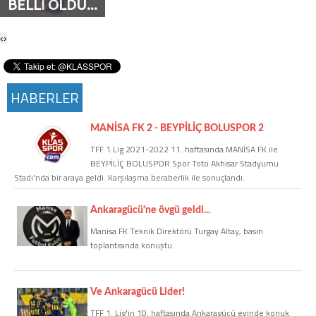
BELLİ OLDU...
Twitter
‹
›
Google Plus
HABERLER
Instagram
Hakkımızda
MANİSA FK 2 - BEYPİLİÇ BOLUSPOR 2
TFF 1.Lig 2021-2022 11. haftasında MANİSA FK ile
Hakkımızda
BEYPİLİÇ BOLUSPOR Spor Toto Akhisar Stadyumu
Stadı'nda bir araya geldi. Karşılaşma beraberlik ile sonuçlandı.
Blog
Ankaragücü'ne övgü geldi...
Manisa FK Teknik Direktörü Turgay Altay, basın
Künye
toplantısında konuştu.
İletişim
Ve Ankaragücü Lider!
TFF 1. Lig'in 10. haftasında Ankaragücü evinde konuk
Web Sürüme Geç