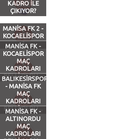
KADRO İLE
ÇIKIYOR?
Futbol
MANİSA FK 2 -
Basketbol
KOCAELİSPOR
1
MANİSA FK -
Voleybol
KOCAELİSPOR
MAÇ
Hentbol
KADROLARI
BELLİ OLDU...
BALIKESİRSPOR
Bisiklet
- MANİSA FK
MAÇ
Diğer Sporlar
KADROLARI
BELLİ OLDU...
MANİSA FK -
Sosyal Medya
ALTINORDU
MAÇ
Facebook
KADROLARI