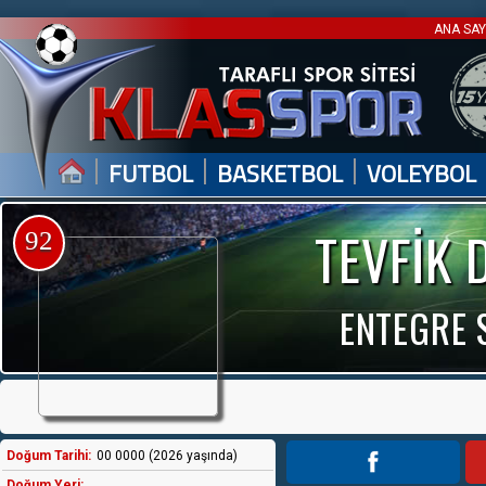
ANA SA
|
|
|
FUTBOL
BASKETBOL
VOLEYBOL
TEVFİK
92
ENTEGRE 
Doğum Tarihi:
00 0000 (2026 yaşında)
Doğum Yeri: