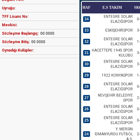
HAF
E.S TAKIM
SK
Uyruğu:
TFF Lisans No:
ENTEGRE SOLAR
34
0
ELAZIĞSPOR
Mevkisi:
33
ESKİŞEHİRSPOR
3
Sözleşme Başlangıç:
00 0000
ENTEGRE SOLAR
32
1
Sözleşme Bitiş:
00 0000
ELAZIĞSPOR
Oynadığı Kulüpler:
HACETTEPE 1945 SPOR
31
3
KULÜBÜ
ENTEGRE SOLAR
30
3
ELAZIĞSPOR
29
1922 KONYASPOR
1
ENTEGRE SOLAR
28
0
ELAZIĞSPOR
NEVŞEHİR BELEDİYE
27
2
SPOR
ENTEGRE SOLAR
26
0
ELAZIĞSPOR
ENTEGRE SOLAR
25
0
ELAZIĞSPOR
Y. MERSİN
24
İDMANYURDU FUTBOL
2
A.Ş.