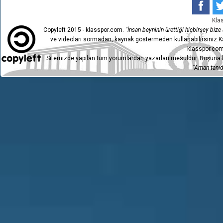
Kla
Copyleft 2015 - klasspor.com.
"İnsan beyninin ürettiği hiçbirşey bize a
ve videoları sormadan, kaynak göstermeden kullanabilirsiniz.Ka
klasspor.com
Sitemizde yapılan tüm yorumlardan yazarları mesuldür. Boşuna h
"Aman tanıdı