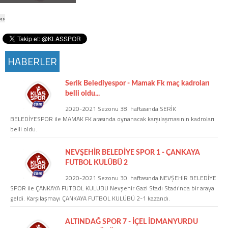
Twitter
‹
›
Google Plus
HABERLER
Instagram
Serik Belediyespor - Mamak Fk maç kadroları
Hakkımızda
belli oldu...
2020-2021 Sezonu 38. haftasında SERİK
Hakkımızda
BELEDİYESPOR ile MAMAK FK arasında oynanacak karşılaşmasının kadroları
belli oldu.
Blog
NEVŞEHİR BELEDİYE SPOR 1 - ÇANKAYA
FUTBOL KULÜBÜ 2
Künye
2020-2021 Sezonu 30. haftasında NEVŞEHİR BELEDİYE
SPOR ile ÇANKAYA FUTBOL KULÜBÜ Nevşehir Gazi Stadı Stadı'nda bir araya
geldi. Karşılaşmayı ÇANKAYA FUTBOL KULÜBÜ 2-1 kazandı.
İletişim
ALTINDAĞ SPOR 7 - İÇEL İDMANYURDU
Web Sürüme Geç