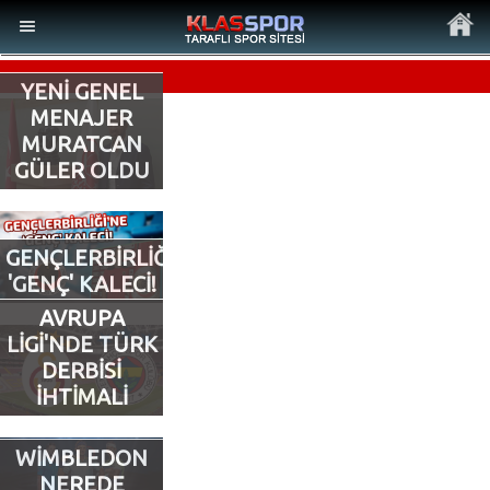
YENİ GENEL
MENAJER
MURATCAN
GÜLER OLDU
MENÜ
Ana Sayfa
GENÇLERBİRLİĞİ’NE
'GENÇ' KALECİ!
Son Dakika Haberler
AVRUPA
LİGİ'NDE TÜRK
Foto Galeri
DERBİSİ
İHTİMALİ
Video Galeri
WİMBLEDON
Ankara Takımları
NEREDE