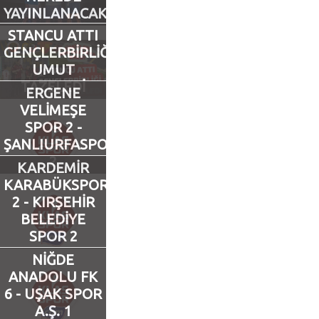
YAYINLANACAK?
Futbol
STANCU ATTI
GENÇLERBİRLİĞİ
UMUT
Basketbol
TAZELEDİ
ERGENE
VELİMEŞE
Voleybol
SPOR 2 -
ŞANLIURFASPOR
Hentbol
2
KARDEMİR
KARABÜKSPOR
Bisiklet
2 - KIRŞEHİR
BELEDİYE
Diğer Sporlar
SPOR 2
NİĞDE
Sosyal Medya
ANADOLU FK
6 - UŞAK SPOR
Facebook
A.Ş. 1