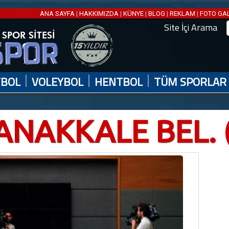
ANA SAYFA
|
HAKKIMIZDA
|
KÜNYE
|
BLOG
|
REKLAM
|
FOTO GA
Site İçi Arama
|
|
|
TBOL
VOLEYBOL
HENTBOL
TÜM SPORLAR
ANAKKALE BEL. 