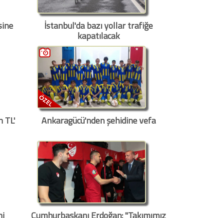
sine
İstanbul'da bazı yollar trafiğe
kapatılacak
n TL'
Ankaragücü'nden şehidine vefa
mi
Cumhurbaşkanı Erdoğan: "Takımımız