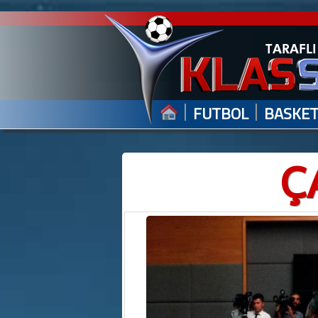
|
|
FUTBOL
BASKE
Ç