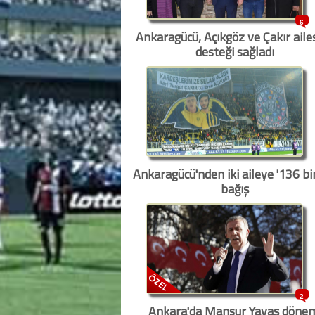
6
Ankaragücü, Açıkgöz ve Çakır aile
desteği sağladı
Ankaragücü'nden iki aileye '136 bi
bağış
2
Ankara'da Mansur Yavaş döne