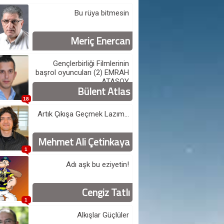
Bu rüya bitmesin
Meriç Enercan
Gençlerbirliği Filmlerinin
başrol oyuncuları (2) EMRAH
ATASOY
Bülent Atlas
18
Artık Çıkışa Geçmek Lazım...
Mehmet Ali Çetinkaya
1
Adı aşk bu eziyetin!
Cengiz Tatlı
1
Alkışlar Güçlüler