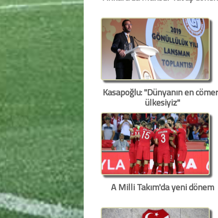
Kasapoğlu: "Dünyanın en cömer
ülkesiyiz"
A Milli Takım'da yeni dönem