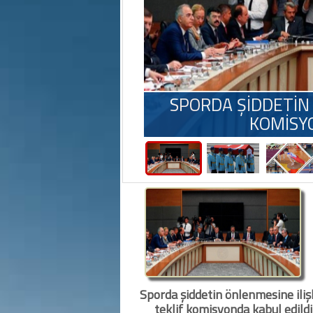
SPORDA ŞİDDETİN 
KOMİSY
Sporda şiddetin önlenmesine iliş
teklif komisyonda kabul edildi