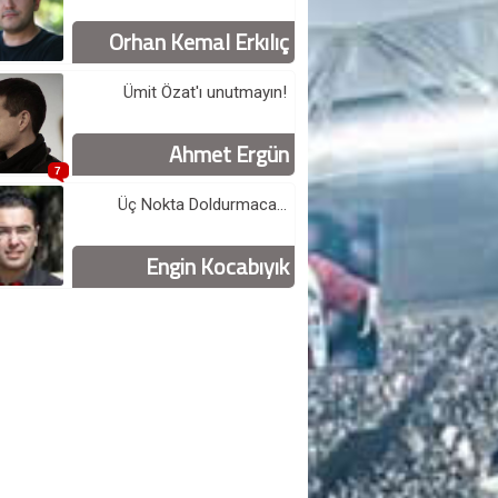
Orhan Kemal Erkılıç
Ümit Özat'ı unutmayın!
Ahmet Ergün
7
Üç Nokta Doldurmaca...
Engin Kocabıyık