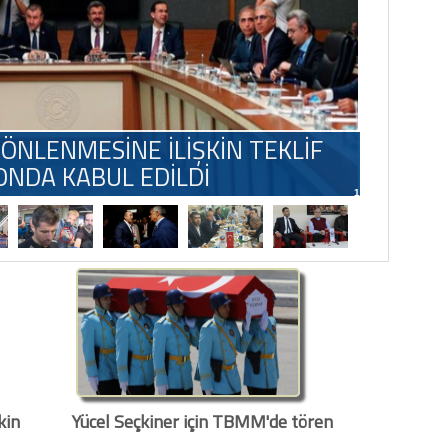
ÖNLENMESİNE İLİŞKİN TEKLİF
ONDA KABUL EDİLDİ
1
kin
Yücel Seçkiner için TBMM'de tören