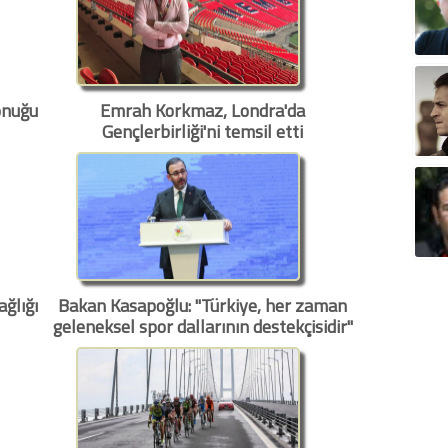
onuğu
Emrah Korkmaz, Londra'da
Gençlerbirliği'ni temsil etti
ağlığı
Bakan Kasapoğlu: "Türkiye, her zaman
geleneksel spor dallarının destekçisidir"