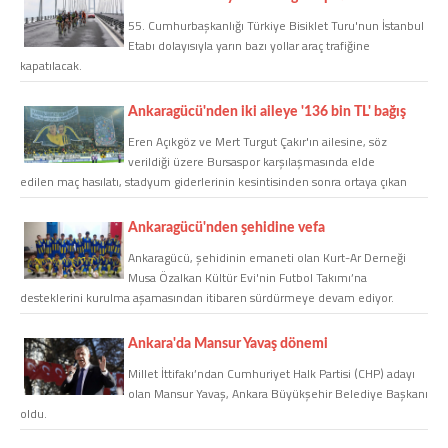
55. Cumhurbaşkanlığı Türkiye Bisiklet Turu'nun İstanbul
Etabı dolayısıyla yarın bazı yollar araç trafiğine
COPYLEFT 2014. AGB Bilişim Teknolojileri
kapatılacak.
Ankaragücü'nden iki aileye '136 bin TL' bağış
Eren Açıkgöz ve Mert Turgut Çakır'ın ailesine, söz
verildiği üzere Bursaspor karşılaşmasında elde
edilen maç hasılatı, stadyum giderlerinin kesintisinden sonra ortaya çıkan
136 Bin TL bağışlandı.
Ankaragücü'nden şehidine vefa
Ankaragücü, şehidinin emaneti olan Kurt-Ar Derneği
Musa Özalkan Kültür Evi'nin Futbol Takımı’na
desteklerini kurulma aşamasından itibaren sürdürmeye devam ediyor.
Ankara'da Mansur Yavaş dönemi
Millet İttifakı’ndan Cumhuriyet Halk Partisi (CHP) adayı
olan Mansur Yavaş, Ankara Büyükşehir Belediye Başkanı
oldu.