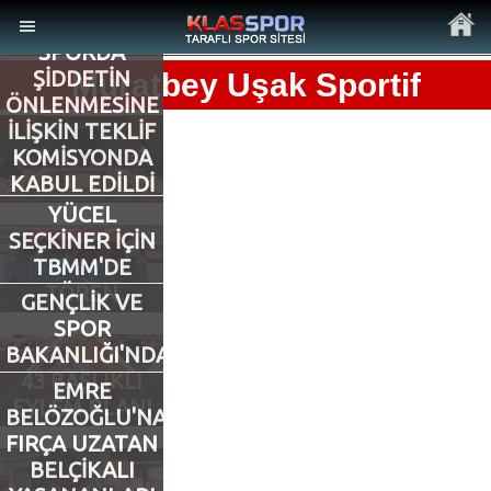
SPORDA
ŞİDDETİN
Muratbey Uşak Sportif
ÖNLENMESİNE
İLİŞKİN TEKLİF
KOMİSYONDA
KABUL EDİLDİ
MENÜ
YÜCEL
Ana Sayfa
SEÇKİNER İÇİN
TBMM'DE
TÖREN
Son Dakika Haberler
GENÇLİK VE
SPOR
Foto Galeri
BAKANLIĞI'NDAN
43 BAŞLIKLI
EMRE
EYLEM PLANI
Video Galeri
BELÖZOĞLU'NA
FIRÇA UZATAN
BELÇİKALI
Ankara Takımları