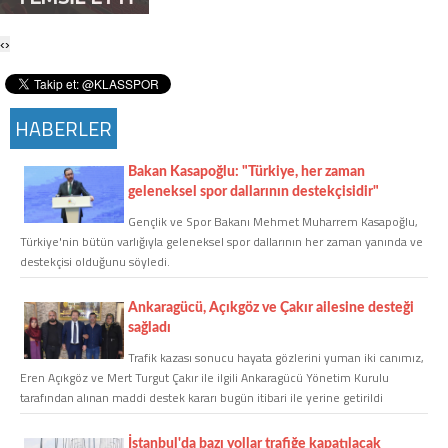
Twitter
‹
›
Google Plus
HABERLER
Instagram
Bakan Kasapoğlu: "Türkiye, her zaman
Hakkımızda
geleneksel spor dallarının destekçisidir"
Hakkımızda
Gençlik ve Spor Bakanı Mehmet Muharrem Kasapoğlu,
Türkiye'nin bütün varlığıyla geleneksel spor dallarının her zaman yanında ve
destekçisi olduğunu söyledi.
Blog
Ankaragücü, Açıkgöz ve Çakır ailesine desteği
sağladı
Künye
Trafik kazası sonucu hayata gözlerini yuman iki canımız,
Eren Açıkgöz ve Mert Turgut Çakır ile ilgili Ankaragücü Yönetim Kurulu
İletişim
tarafından alınan maddi destek kararı bugün itibari ile yerine getirildi
İstanbul'da bazı yollar trafiğe kapatılacak
Web Sürüme Geç