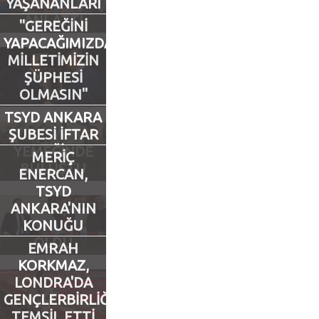
YAŞANANLARI
ANLATTI
"GEREĞİNİ
Futbol
YAPACAĞIMIZDAN
MİLLETİMİZİN
Basketbol
ŞÜPHESİ
OLMASIN"
Voleybol
TSYD ANKARA
ŞUBESİ İFTAR
Hentbol
YEMEĞİNDE
MERİÇ
BULUŞTU
ENERCAN,
Bisiklet
TSYD
ANKARA'NIN
KONUĞU
Diğer Sporlar
OLDU
EMRAH
Sosyal Medya
KORKMAZ,
LONDRA'DA
Facebook
GENÇLERBİRLİĞİ'Nİ
TEMSİL ETTİ