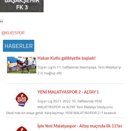
BAŞAKŞEHİR
Twitter
FK 3
‹
›
Google Plus
@KLASSPOR
Instagram
HABERLER
Hakkımızda
Hakan Kutlu galibiyetle başladı!
Hakkımızda
Süper Lig'in 11. haftasında Kasımpaşa, Yeni Malatya'yı
2-0 mağlup etti.
Blog
YENİ MALATYASPOR 2 - ALTAY 1
Künye
Süper Lig 2021-2022 10. haftasında YENİ
MALATYASPOR ile ALTAY Yeni Malatya Stadyumu
Stadı'nda bir araya geldi. Karşılaşmayı YENİ MALATYASPOR 2-1 kazandı.
İletişim
İşte Yeni Malatyaspor - Altay maçında ilk 11'ler
Web Sürüme Geç