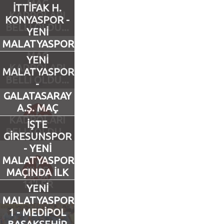
MAÇ
İTTİFAK H.
KADROLARI
KONYASPOR -
Futbol
BELLİ OLDU...
YENİ
MALATYASPOR
Basketbol
MAÇ
YENİ
KADROLARI
MALATYASPOR
Voleybol
BELLİ OLDU...
-
GALATASARAY
Hentbol
A.Ş. MAÇ
KADROLARI
İŞTE
BELLİ OLDU...
Bisiklet
GİRESUNSPOR
- YENİ
MALATYASPOR
Diğer Sporlar
MAÇINDA İLK
11'LER
Sosyal Medya
YENİ
MALATYASPOR
Facebook
1 - MEDİPOL