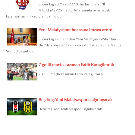
Süper Lig 2021-2022 10. haftasında YENİ
MALATYASPOR ile ALTAY arasında oynanacak
COPYLEFT 2014. AGB Bilişim Teknolojileri
karşılaşmasının kadroları belli oldu.
Yeni Malatyaspor hocasına imzayı attırdı...
Süper Lig ekiplerinden Yeni Malatyaspor'da İrfan
Buz'dan boşalan teknik direktörlük görevine Marius
Sumudica getirildi.
7 gollü maçta kazanan Fatih Karagümrük
7 gollü maçta kazanan Fatih Karagümrük
Beşiktaş Yeni Malatyaspor’u ağırlayacak
Beşiktaş Yeni Malatyaspor’u ağırlayacak