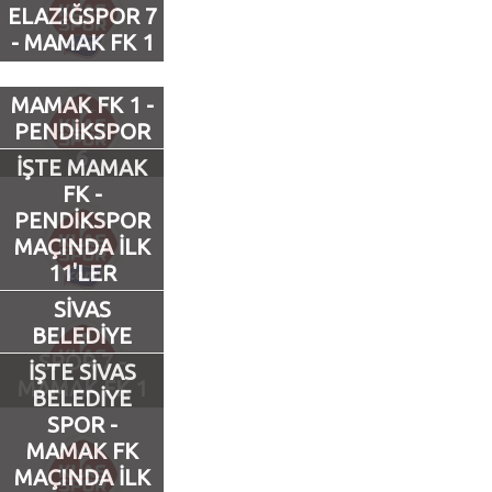
ELAZIĞSPOR 7
- MAMAK FK 1
Futbol
MAMAK FK 1 -
Basketbol
PENDİKSPOR
6
İŞTE MAMAK
Voleybol
FK -
PENDİKSPOR
Hentbol
MAÇINDA İLK
11'LER
Bisiklet
SİVAS
BELEDİYE
Diğer Sporlar
SPOR 7 -
İŞTE SİVAS
MAMAK FK 1
BELEDİYE
Sosyal Medya
SPOR -
MAMAK FK
Facebook
MAÇINDA İLK