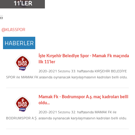
11'LER
Twitter
‹
›
Google Plus
@KLASSPOR
Instagram
HABERLER
Hakkımızda
İşte Kırşehir Belediye Spor - Mamak Fk maçında
ilk 11'ler
Hakkımızda
2020-2021 Sezonu 33. haftasında KIRŞEHİR BELEDİYE
SPOR ile MAMAK FK arasında oynanacak karşılaşmasının kadroları belli oldu.
Blog
Mamak Fk - Bodrumspor A.ş. maç kadroları belli
Künye
oldu...
2020-2021 Sezonu 32. haftasında MAMAK FK ile
BODRUMSPOR A.Ş. arasında oynanacak karşılaşmasının kadroları belli oldu.
İletişim
Web Sürüme Geç