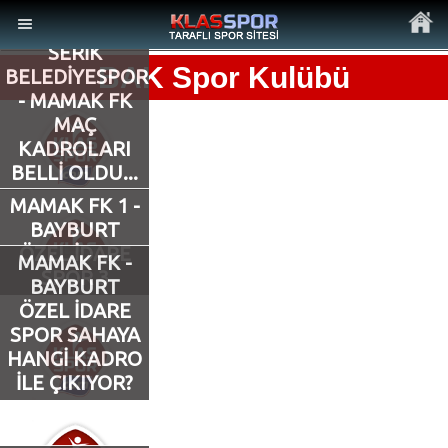
SERİK
BAK Spor Kulübü
BELEDİYESPOR
- MAMAK FK
MAÇ
KADROLARI
MENÜ
BELLİ OLDU...
MAMAK FK 1 -
Ana Sayfa
BAYBURT
ÖZEL İDARE
MAMAK FK -
Son Dakika Haberler
SPOR 3
BAYBURT
ÖZEL İDARE
Foto Galeri
SPOR SAHAYA
HANGİ KADRO
Video Galeri
İLE ÇIKIYOR?
Ankara Takımları