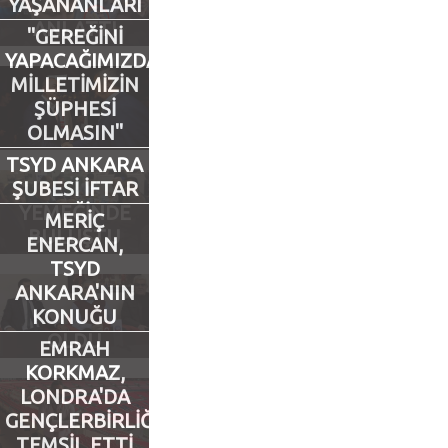
YAŞANANLARI
ANLATTI
"GEREĞİNİ
Futbol
YAPACAĞIMIZDAN
MİLLETİMİZİN
Basketbol
ŞÜPHESİ
OLMASIN"
Voleybol
TSYD ANKARA
ŞUBESİ İFTAR
Hentbol
YEMEĞİNDE
MERİÇ
BULUŞTU
ENERCAN,
Bisiklet
TSYD
ANKARA'NIN
KONUĞU
Diğer Sporlar
OLDU
EMRAH
Sosyal Medya
KORKMAZ,
LONDRA'DA
Facebook
GENÇLERBİRLİĞİ'Nİ
TEMSİL ETTİ