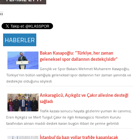
Twitter
‹
›
Google Plus
HABERLER
Instagram
Bakan Kasapoğlu: "Türkiye, her zaman
Hakkımızda
geleneksel spor dallarının destekçisidir"
Hakkımızda
Gençlik ve Spor Bakanı Mehmet Muharrem Kasapoğlu,
Türkiye'nin bütün varlığıyla geleneksel spor dallarının her zaman yanında ve
destekçisi olduğunu söyledi.
Blog
Ankaragücü, Açıkgöz ve Çakır ailesine desteği
sağladı
Künye
Trafik kazası sonucu hayata gözlerini yuman iki canımız,
Eren Açıkgöz ve Mert Turgut Çakır ile ilgili Ankaragücü Yönetim Kurulu
İletişim
tarafından alınan maddi destek kararı bugün itibari ile yerine getirildi
İstanbul'da bazı yollar trafiğe kapatılacak
Web Sürüme Geç