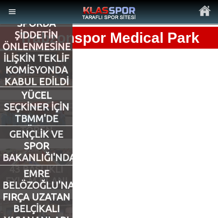
SPORDA
ŞİDDETİN
Trabzonspor Medical Park
ÖNLENMESİNE
İLİŞKİN TEKLİF
KOMİSYONDA
KABUL EDİLDİ
MENÜ
YÜCEL
Ana Sayfa
SEÇKİNER İÇİN
TBMM'DE
TÖREN
Son Dakika Haberler
GENÇLİK VE
SPOR
Foto Galeri
BAKANLIĞI'NDAN
43 BAŞLIKLI
EMRE
EYLEM PLANI
Video Galeri
BELÖZOĞLU'NA
FIRÇA UZATAN
BELÇİKALI
Ankara Takımları