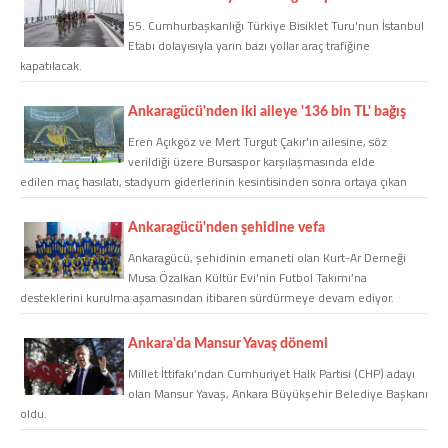
55. Cumhurbaşkanlığı Türkiye Bisiklet Turu'nun İstanbul
Etabı dolayısıyla yarın bazı yollar araç trafiğine
COPYLEFT 2014. AGB Bilişim Teknolojileri
kapatılacak.
Ankaragücü'nden iki aileye '136 bin TL' bağış
Eren Açıkgöz ve Mert Turgut Çakır'ın ailesine, söz
verildiği üzere Bursaspor karşılaşmasında elde
edilen maç hasılatı, stadyum giderlerinin kesintisinden sonra ortaya çıkan
136 Bin TL bağışlandı.
Ankaragücü'nden şehidine vefa
Ankaragücü, şehidinin emaneti olan Kurt-Ar Derneği
Musa Özalkan Kültür Evi'nin Futbol Takımı’na
desteklerini kurulma aşamasından itibaren sürdürmeye devam ediyor.
Ankara'da Mansur Yavaş dönemi
Millet İttifakı’ndan Cumhuriyet Halk Partisi (CHP) adayı
olan Mansur Yavaş, Ankara Büyükşehir Belediye Başkanı
oldu.