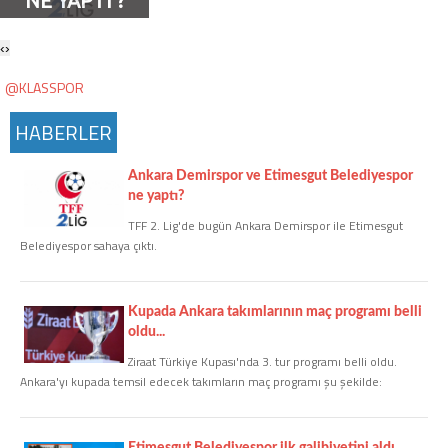
NE YAPTI ?
Twitter
‹
›
Google Plus
@KLASSPOR
HABERLER
Instagram
Ankara Demirspor ve Etimesgut Belediyespor
Hakkımızda
ne yaptı?
Hakkımızda
TFF 2. Lig'de bugün Ankara Demirspor ile Etimesgut
Belediyespor sahaya çıktı.
Blog
Kupada Ankara takımlarının maç programı belli
oldu...
Künye
Ziraat Türkiye Kupası'nda 3. tur programı belli oldu.
Ankara'yı kupada temsil edecek takımların maç programı şu şekilde:
İletişim
Web Sürüme Geç
Etimesgut Belediyespor ilk galibiyetini aldı