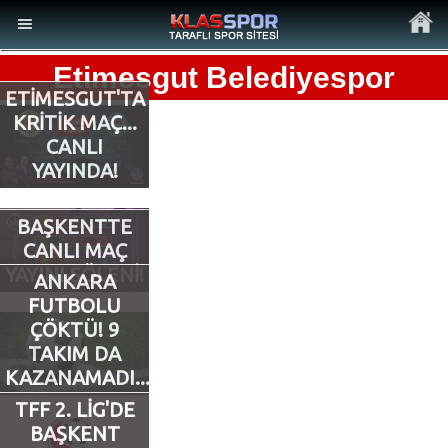
Etimesgut Belediyespor
ETİMESGUT'TA
KRİTİK MAÇ...
CANLI
YAYINDA!
MENÜ
Ana Sayfa
BAŞKENTTE
CANLI MAÇ
Son Dakika Haberler
YAYINI ŞÖLENİ!
ANKARA
FUTBOLU
Foto Galeri
ÇÖKTÜ! 9
TAKIM DA
KAZANAMADI...
Video Galeri
TFF 2. LİG'DE
BAŞKENT
Ankara Takımları