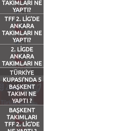
TAKIMLARI NE
YAPTI?
Futbol
TFF 2. LİG'DE
ANKARA
Basketbol
TAKIMLARI NE
YAPTI?
Voleybol
2. LİGDE
ANKARA
Hentbol
TAKIMLARI NE
YAPTI?
TÜRKİYE
Bisiklet
KUPASI'NDA 5
BAŞKENT
TAKIMI NE
Diğer Sporlar
YAPTI ?
Sosyal Medya
BAŞKENT
TAKIMLARI
Facebook
TFF 2. LİG'DE