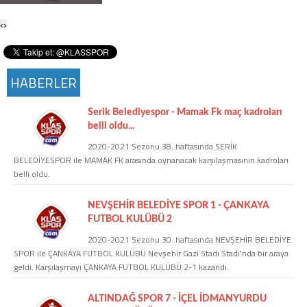
Twitter
‹
›
Google Plus
HABERLER
Instagram
Serik Belediyespor - Mamak Fk maç kadroları
Hakkımızda
belli oldu...
2020-2021 Sezonu 38. haftasında SERİK
Hakkımızda
BELEDİYESPOR ile MAMAK FK arasında oynanacak karşılaşmasının kadroları
belli oldu.
Blog
NEVŞEHİR BELEDİYE SPOR 1 - ÇANKAYA
FUTBOL KULÜBÜ 2
Künye
2020-2021 Sezonu 30. haftasında NEVŞEHİR BELEDİYE
SPOR ile ÇANKAYA FUTBOL KULÜBÜ Nevşehir Gazi Stadı Stadı'nda bir araya
geldi. Karşılaşmayı ÇANKAYA FUTBOL KULÜBÜ 2-1 kazandı.
İletişim
ALTINDAĞ SPOR 7 - İÇEL İDMANYURDU
Web Sürüme Geç