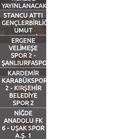
YAYINLANACAK?
Futbol
STANCU ATTI
GENÇLERBİRLİĞİ
UMUT
Basketbol
TAZELEDİ
ERGENE
VELİMEŞE
Voleybol
SPOR 2 -
ŞANLIURFASPOR
Hentbol
2
KARDEMİR
KARABÜKSPOR
Bisiklet
2 - KIRŞEHİR
BELEDİYE
Diğer Sporlar
SPOR 2
NİĞDE
Sosyal Medya
ANADOLU FK
6 - UŞAK SPOR
Facebook
A.Ş. 1