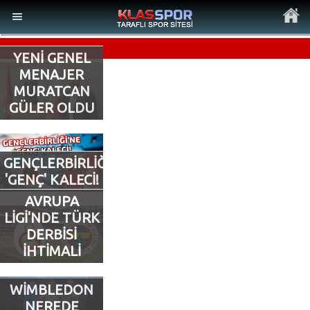
YENİ GENEL
MENAJER
MURATCAN
GÜLER OLDU
MENÜ
Ana Sayfa
GENÇLERBİRLİĞİ’NE
'GENÇ' KALECİ!
Son Dakika Haberler
AVRUPA
LİGİ'NDE TÜRK
Foto Galeri
DERBİSİ
İHTİMALİ
Video Galeri
WİMBLEDON
Ankara Takımları
NEREDE