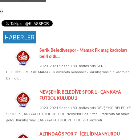
Twitter
‹
›
Google Plus
HABERLER
Instagram
Serik Belediyespor - Mamak Fk maç kadroları
Hakkımızda
belli oldu...
2020-2021 Sezonu 38. haftasında SERİK
Hakkımızda
BELEDİYESPOR ile MAMAK FK arasında oynanacak karşılaşmasının kadroları
belli oldu.
Blog
NEVŞEHİR BELEDİYE SPOR 1 - ÇANKAYA
FUTBOL KULÜBÜ 2
Künye
2020-2021 Sezonu 30. haftasında NEVŞEHİR BELEDİYE
SPOR ile ÇANKAYA FUTBOL KULÜBÜ Nevşehir Gazi Stadı Stadı'nda bir araya
geldi. Karşılaşmayı ÇANKAYA FUTBOL KULÜBÜ 2-1 kazandı.
İletişim
ALTINDAĞ SPOR 7 - İÇEL İDMANYURDU
Web Sürüme Geç