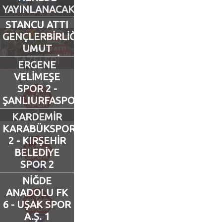
YAYINLANACAK?
Futbol
STANCU ATTI
GENÇLERBİRLİĞİ
UMUT
Basketbol
TAZELEDİ
ERGENE
VELİMEŞE
Voleybol
SPOR 2 -
ŞANLIURFASPOR
Hentbol
2
KARDEMİR
KARABÜKSPOR
Bisiklet
2 - KIRŞEHİR
BELEDİYE
Diğer Sporlar
SPOR 2
NİĞDE
Sosyal Medya
ANADOLU FK
6 - UŞAK SPOR
Facebook
A.Ş. 1