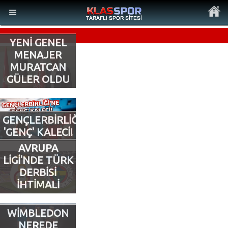
YENİ GENEL
MENAJER
MURATCAN
GÜLER OLDU
MENÜ
Ana Sayfa
GENÇLERBİRLİĞİ’NE
'GENÇ' KALECİ!
Son Dakika Haberler
AVRUPA
LİGİ'NDE TÜRK
Foto Galeri
DERBİSİ
İHTİMALİ
Video Galeri
WİMBLEDON
Ankara Takımları
NEREDE