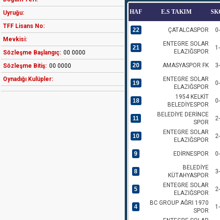
HAF
E.S TAKIM
SK
Uyruğu:
TFF Lisans No:
22
ÇATALCASPOR
0
Mevkisi:
ENTEGRE SOLAR
21
1
ELAZIĞSPOR
Sözleşme Başlangıç:
00 0000
20
AMASYASPOR FK
3
Sözleşme Bitiş:
00 0000
Oynadığı Kulüpler:
ENTEGRE SOLAR
19
0
ELAZIĞSPOR
1954 KELKİT
18
0
BELEDİYESPOR
BELEDİYE DERİNCE
11
2
SPOR
ENTEGRE SOLAR
10
2
ELAZIĞSPOR
9
EDİRNESPOR
0
BELEDİYE
8
3
KÜTAHYASPOR
ENTEGRE SOLAR
5
2
ELAZIĞSPOR
BC GROUP AĞRI 1970
4
1
SPOR