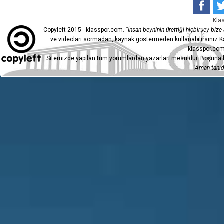
Kla
Copyleft 2015 - klasspor.com.
"İnsan beyninin ürettiği hiçbirşey bize a
ve videoları sormadan, kaynak göstermeden kullanabilirsiniz.Ka
klasspor.com
Sitemizde yapılan tüm yorumlardan yazarları mesuldür. Boşuna h
"Aman tanıdı