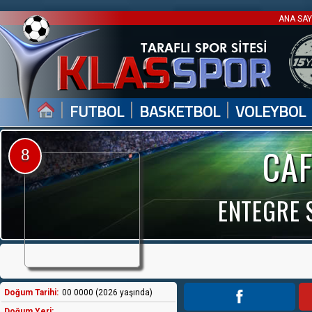
ANA SA
|
|
|
FUTBOL
BASKETBOL
VOLEYBOL
CAF
8
ENTEGRE 
Doğum Tarihi:
00 0000 (2026 yaşında)
Doğum Yeri: