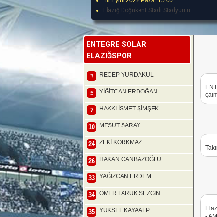
18 Eylül 2022 Pazar 15:00
Elazığ Doğukent Stadı Stadyumu
ENTEGRE SOLAR
ELAZIĞSPOR
RECEP YURDAKUL
3
ENT
YİĞİTCAN ERDOĞAN
5
çalm
HAKKI İSMET ŞİMŞEK
7
MESUT SARAY
10
ZEKİ KORKMAZ
24
Takı
HAKAN CANBAZOĞLU
26
YAĞIZCAN ERDEM
33
ÖMER FARUK SEZGİN
34
Ela
YÜKSEL KAYAALP
35
- A