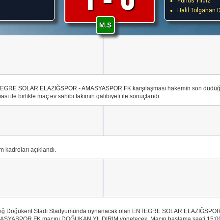
Yunus Yıldız
Halil Tolgahan 
M.S
EGRE SOLAR ELAZIĞSPOR - AMASYASPOR FK karşılaşması hakemin son düdü
ası ile birlikte maç ev sahibi takımın galibiyeti ile sonuçlandı.
m kadroları açıklandı.
zığ Doğukent Stadı Stadyumunda oynanacak olan ENTEGRE SOLAR ELAZIĞSPO
MASYASPOR FK maçını DOĞUKAN YILDIRIM yönetecek. Maçın başlama saati 15:0