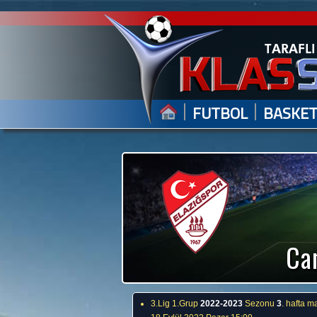
|
|
FUTBOL
BASKE
Can
3.Lig 1.Grup
2022-2023
Sezonu
3
. hafta m