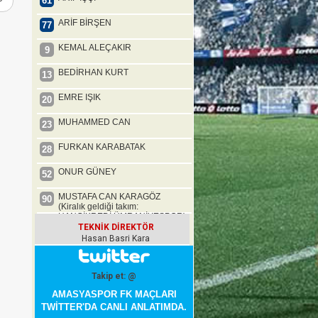
61
ARİF BİRŞEN
77
KEMAL ALEÇAKIR
9
BEDİRHAN KURT
13
EMRE IŞIK
20
MUHAMMED CAN
23
FURKAN KARABATAK
28
ONUR GÜNEY
52
MUSTAFA CAN KARAGÖZ
90
(Kiralık geldiği takım:
HANGİKREDİ ÜMRANİYESPOR)
TEKNİK DİREKTÖR
Hasan Basri Kara
Takip et: @
AMASYASPOR FK MAÇLARI
TWİTTER'DA CANLI ANLATIMDA.