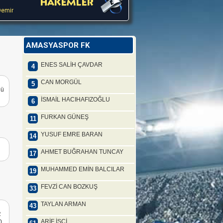
Demir
AMASYASPOR FK
ENES SALİH ÇAVDAR
4
CAN MORGÜL
5
ğü
İSMAİL HACIHAFIZOĞLU
6
FURKAN GÜNEŞ
11
YUSUF EMRE BARAN
14
AHMET BUĞRAHAN TUNCAY
17
MUHAMMED EMİN BALCILAR
19
FEVZİ CAN BOZKUŞ
33
TAYLAN ARMAN
43
R
ARİF İŞÇİ
0