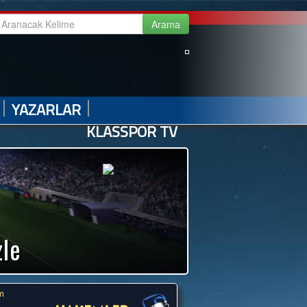
|
|
|
|
GALERİ
VİDEO GALERİ
HABER ARŞİVİ
İLETİŞİM
|
|
YAZARLAR
KLASSPOR TV
zle
ım