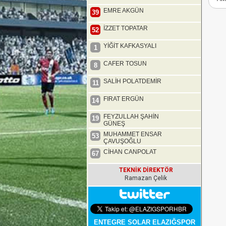
EMRE AKGÜN
39
İZZET TOPATAR
52
YİĞİT KAFKASYALI
1
CAFER TOSUN
8
SALİH POLATDEMİR
11
FIRAT ERGÜN
14
FEYZULLAH ŞAHİN
19
GÜNEŞ
MUHAMMET ENSAR
53
ÇAVUŞOĞLU
CİHAN CANPOLAT
67
TEKNİK DİREKTÖR
Ramazan Çelik
ENTEGRE SOLAR ELAZIĞSPOR