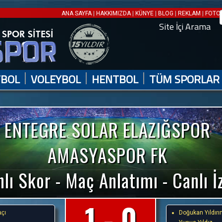
|
|
|
|
|
ANA SAYFA
HAKKIMIZDA
KÜNYE
BLOG
REKLAM
FOTO 
Site İçi Arama
|
|
|
TBOL
VOLEYBOL
HENTBOL
TÜM SPORLAR
ENTEGRE SOLAR ELAZIĞSPOR
AMASYASPOR FK
lı Skor - Maç Anlatımı - Canlı İ
1 - 0
açı
Doğukan Yıldır