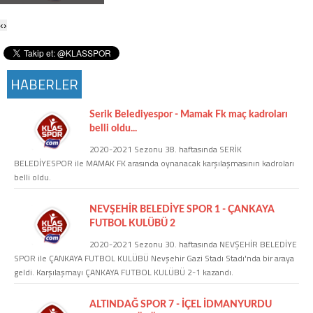
Twitter
‹
›
Google Plus
HABERLER
Instagram
Serik Belediyespor - Mamak Fk maç kadroları
Hakkımızda
belli oldu...
2020-2021 Sezonu 38. haftasında SERİK
Hakkımızda
BELEDİYESPOR ile MAMAK FK arasında oynanacak karşılaşmasının kadroları
belli oldu.
Blog
NEVŞEHİR BELEDİYE SPOR 1 - ÇANKAYA
FUTBOL KULÜBÜ 2
Künye
2020-2021 Sezonu 30. haftasında NEVŞEHİR BELEDİYE
SPOR ile ÇANKAYA FUTBOL KULÜBÜ Nevşehir Gazi Stadı Stadı'nda bir araya
geldi. Karşılaşmayı ÇANKAYA FUTBOL KULÜBÜ 2-1 kazandı.
İletişim
ALTINDAĞ SPOR 7 - İÇEL İDMANYURDU
Web Sürüme Geç