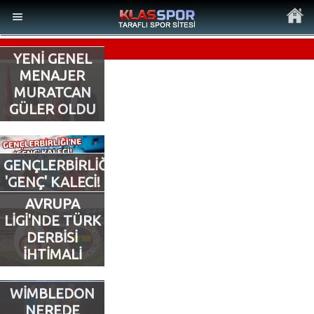
YENİ GENEL
MENAJER
MURATCAN
GÜLER OLDU
MENÜ
Ana Sayfa
GENÇLERBİRLİĞİ’NE
'GENÇ' KALECİ!
Son Dakika Haberler
AVRUPA
LİGİ'NDE TÜRK
Foto Galeri
DERBİSİ
İHTİMALİ
Video Galeri
WİMBLEDON
Ankara Takımları
NEREDE