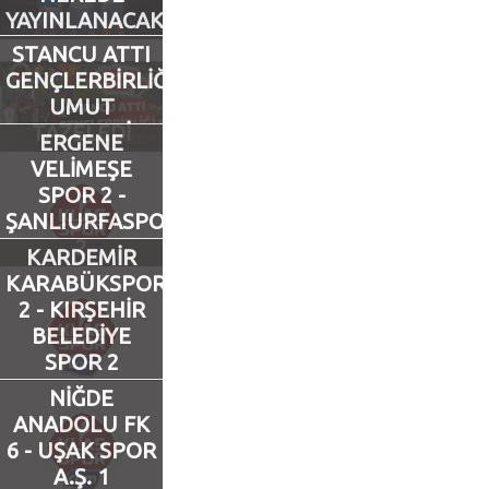
YAYINLANACAK?
Futbol
STANCU ATTI
GENÇLERBİRLİĞİ
UMUT
Basketbol
TAZELEDİ
ERGENE
VELİMEŞE
Voleybol
SPOR 2 -
ŞANLIURFASPOR
Hentbol
2
KARDEMİR
KARABÜKSPOR
Bisiklet
2 - KIRŞEHİR
BELEDİYE
Diğer Sporlar
SPOR 2
NİĞDE
Sosyal Medya
ANADOLU FK
6 - UŞAK SPOR
Facebook
A.Ş. 1