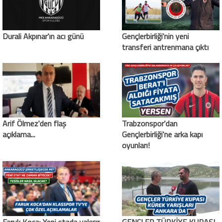
Durali Akpınar'ın acı günü
Gençlerbirliği'nin yeni
transferi antrenmana çıktı
Arif Ölmez'den flaş
Trabzonspor'dan
açıklama...
Gençlerbirliği'ne arka kapı
oyunları!
Faruk Koca: Yeni stada yakışır
GENÇLER TÜRKİYE KUPASI