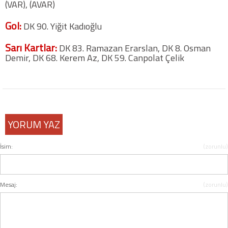
(VAR), (AVAR)
Gol:
DK 90. Yiğit Kadıoğlu
COPYLEFT 2014. AGB Bilişim Teknolojileri
Sarı Kartlar:
DK 83. Ramazan Erarslan, DK 8. Osman
Demir, DK 68. Kerem Az, DK 59. Canpolat Çelik
YORUM YAZ
İsim:
(zorunlu)
Mesaj:
(zorunlu)