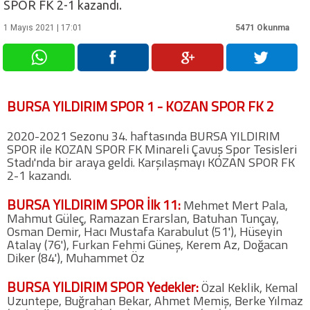
SPOR FK 2-1 kazandı.
1 Mayıs 2021 | 17:01
5471 Okunma
Futbol
Basketbol
BURSA YILDIRIM SPOR 1 - KOZAN SPOR FK 2
Voleybol
2020-2021 Sezonu 34. haftasında BURSA YILDIRIM
Hentbol
SPOR ile KOZAN SPOR FK Minareli Çavuş Spor Tesisleri
Stadı'nda bir araya geldi. Karşılaşmayı KOZAN SPOR FK
2-1 kazandı.
Bisiklet
BURSA YILDIRIM SPOR İlk 11:
Mehmet Mert Pala,
Mahmut Güleç, Ramazan Erarslan, Batuhan Tunçay,
Diğer Sporlar
Osman Demir, Hacı Mustafa Karabulut (51'), Hüseyin
Atalay (76'), Furkan Fehmi Güneş, Kerem Az, Doğacan
Diker (84'), Muhammet Öz
Sosyal Medya
BURSA YILDIRIM SPOR Yedekler:
Facebook
Özal Keklik, Kemal
Uzuntepe, Buğrahan Bekar, Ahmet Memiş, Berke Yılmaz