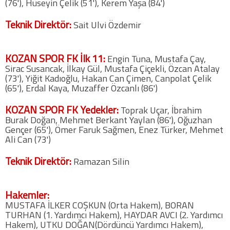
(76'), Hüseyin Çelik (51'), Kerem Yaşa (84')
Twitter
Teknik Direktör:
Sait Ulvi Özdemir
Google Plus
KOZAN SPOR FK İlk 11:
Engin Tuna, Mustafa Çay,
Sirac Susancak, İlkay Gül, Mustafa Çiçekli, Özcan Atalay
Instagram
(73'), Yiğit Kadıoğlu, Hakan Can Çimen, Canpolat Çelik
(65'), Erdal Kaya, Muzaffer Özcanlı (86')
Hakkımızda
KOZAN SPOR FK Yedekler:
Toprak Uçar, İbrahim
Hakkımızda
Burak Doğan, Mehmet Berkant Yaylan (86'), Oğuzhan
Gençer (65'), Ömer Faruk Sağmen, Enez Türker, Mehmet
Ali Can (73')
Blog
Teknik Direktör:
Ramazan Silin
Künye
Hakemler:
İletişim
MUSTAFA İLKER COŞKUN (Orta Hakem), BORAN
TURHAN (1. Yardımcı Hakem), HAYDAR AVCI (2. Yardımcı
Hakem), UTKU DOĞAN(Dördüncü Yardımcı Hakem),
Web Sürüme Geç