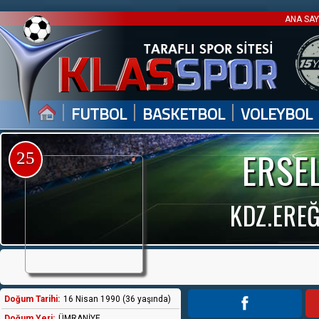
ANA SA
|
|
|
FUTBOL
BASKETBOL
VOLEYBOL
ERSE
25
KDZ.EREĞ
Doğum Tarihi:
16 Nisan 1990 (36 yaşında)
Doğum Yeri:
ÜMRANİYE