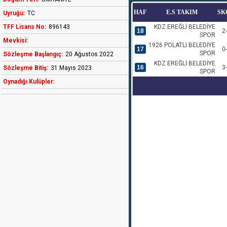
HAF
E.S TAKIM
SK
Uyruğu:
TC
TFF Lisans No:
896143
KDZ.EREĞLİ BELEDİYE
18
2
SPOR
Mevkisi:
1926 POLATLI BELEDİYE
17
0
SPOR
Sözleşme Başlangıç:
20 Ağustos 2022
KDZ.EREĞLİ BELEDİYE
16
3
Sözleşme Bitiş:
31 Mayıs 2023
SPOR
Oynadığı Kulüpler: