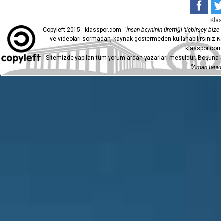
Kla
Copyleft 2015 - klasspor.com.
"İnsan beyninin ürettiği hiçbirşey bize a
ve videoları sormadan, kaynak göstermeden kullanabilirsiniz.Ka
klasspor.com
Sitemizde yapılan tüm yorumlardan yazarları mesuldür. Boşuna h
"Aman tanıdı