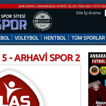
ANA SAYFA
|
HAKKIMIZDA
|
KÜNYE
|
BLOG
|
REKLAM
|
FOTO GA
Site İçi Arama
|
|
|
TBOL
VOLEYBOL
HENTBOL
TÜM SPORLAR
5 - ARHAVİ SPOR 2