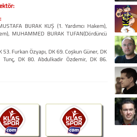
ektör:
:
MUSTAFA BURAK KUŞ (1. Yardımcı Hakem),
akem), MUHAMMED BURAK TUFAN(Dördüncü
K 53. Furkan Özyapı, DK 69. Coşkun Güner, DK
a Tunç, DK 80. Abdulkadir Özdemir, DK 86.