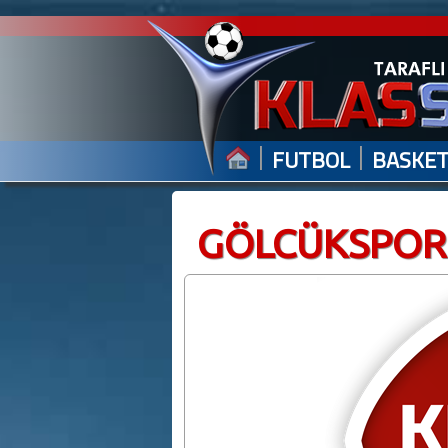
|
|
FUTBOL
BASKE
GÖLCÜKSPOR 