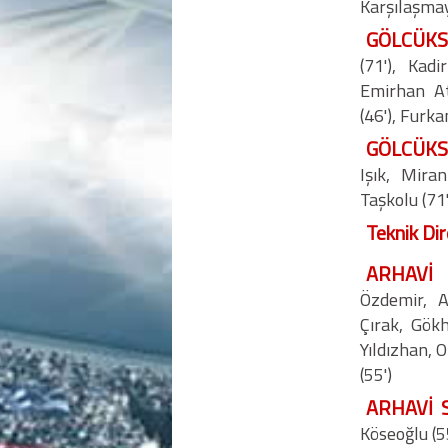
Karşılaşma
GÖLCÜKSP
(71'), Kad
Emirhan At
(46'), Furk
GÖLCÜKSP
Işık, Mira
Taşkolu (71'
Teknik Dir
ARHAVİ 
Özdemir, 
Çırak, Gök
Yıldızhan, O
(55')
ARHAVİ S
Köseoğlu (5