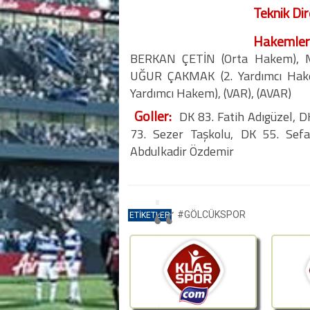
Teknik Dir
Hakemler
BERKAN ÇETİN (Orta Hakem), 
UĞUR ÇAKMAK (2. Yardımcı H
Yardımcı Hakem), (VAR), (AVAR)
Goller:
DK 83. Fatih Adıgüzel, D
73. Sezer Taşkolu, DK 55. Sef
Abdulkadir Özdemir
#GÖLCÜKSPOR
ETİKETLER