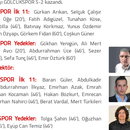
yı GÖLCÜKSPOR 5-2 kazandı.
OR İlk 11:
Gürkan Arıkan, Selçuk Çalışır
ir Öğe (20'), Fatih Adıgüzel, Tunahan Köse,
illa (46'), Batınay Korkmaz, Yunus Özdemir
an Özyapı, Görkem Fidan (60'), Coşkun Güner
OR Yedekler:
Gökhan Yenigün, Ali Mert
n Avcı (20'), Abdurrahman Üce (46'), Sezer
), Sefa Tunç (46'), Emir Öztürk (60')
ektör:
SPOR İlk 11:
Baran Güler, Abdulkadir
Abdurrahman İlkyaz, Emirhan Azak, Emrah
han Kocaman (46'), Hakan Bozkurt, Emrecan
rhan Nahirci (46'), Berat Vardal, Mert Türkileri
POR Yedekler:
Tolga Şahin (46'), Oğuzhan
5'), Eyüp Can Temiz (46')