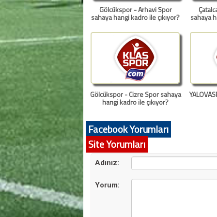
Gölcükspor - Arhavi Spor
Çatalc
sahaya hangi kadro ile çıkıyor?
sahaya ha
Gölcükspor - Cizre Spor sahaya
YALOVAS
hangi kadro ile çıkıyor?
Facebook Yorumları
Facebook üzerinden
yorum var.
Site Yorumları
Adınız:
Yorum: