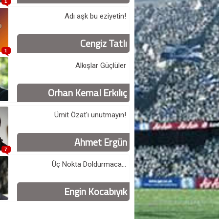
1
Adı aşk bu eziyetin!
Cengiz Tatlı
1
Alkışlar Güçlüler
Orhan Kemal Erkılıç
Ümit Özat'ı unutmayın!
Ahmet Ergün
7
Üç Nokta Doldurmaca...
Engin Kocabıyık