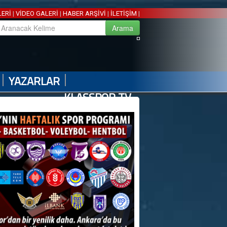
LERİ
|
VİDEO GALERİ
|
HABER ARŞİVİ
|
İLETİŞİM
|
|
|
YAZARLAR
KLASSPOR TV