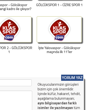
aspor - Gölcükspor
GÖLCÜKSPOR 1 - CİZRE SPOR 1
ngi kadro ile çıkıyor?
POR 2 - GÖLCÜKSPOR
İşte Yalovaspor - Gölcükspor
1
maçında ilk 11'ler
YORUM YAZ
Okuyucularımızın görüşleri
bizim için çok önemlidir.
İçinde küfür, hakaret, tehdit,
aşağılama bulunmayan;
aynı bilgisayardan farklı
isimler ile yazılmayan
tüm