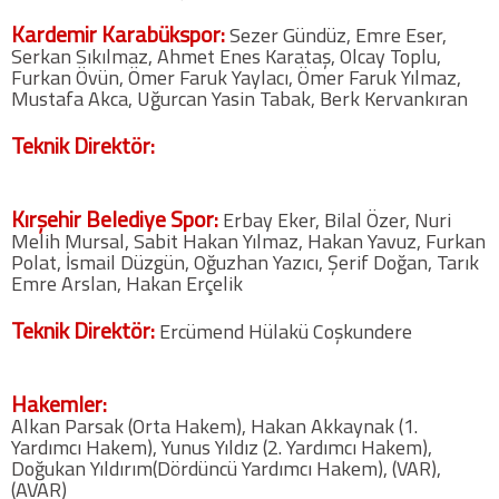
Twitter
Kardemir Karabükspor:
Sezer Gündüz, Emre Eser,
Serkan Sıkılmaz, Ahmet Enes Karataş, Olcay Toplu,
Furkan Övün, Ömer Faruk Yaylacı, Ömer Faruk Yılmaz,
Google Plus
Mustafa Akca, Uğurcan Yasin Tabak, Berk Kervankıran
Teknik Direktör:
Instagram
Hakkımızda
Kırşehir Belediye Spor:
Erbay Eker, Bilal Özer, Nuri
Melih Mursal, Sabit Hakan Yılmaz, Hakan Yavuz, Furkan
Hakkımızda
Polat, İsmail Düzgün, Oğuzhan Yazıcı, Şerif Doğan, Tarık
Emre Arslan, Hakan Erçelik
Blog
Teknik Direktör:
Ercümend Hülakü Coşkundere
Künye
Hakemler:
Alkan Parsak (Orta Hakem), Hakan Akkaynak (1.
İletişim
Yardımcı Hakem), Yunus Yıldız (2. Yardımcı Hakem),
Doğukan Yıldırım(Dördüncü Yardımcı Hakem), (VAR),
(AVAR)
Web Sürüme Geç