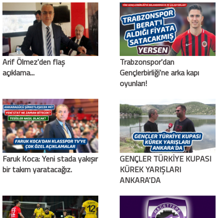
Arif Ölmez'den flaş
Trabzonspor'dan
açıklama...
Gençlerbirliği'ne arka kapı
oyunları!
Faruk Koca: Yeni stada yakışır
GENÇLER TÜRKİYE KUPASI
bir takım yaratacağız.
KÜREK YARIŞLARI
ANKARA'DA