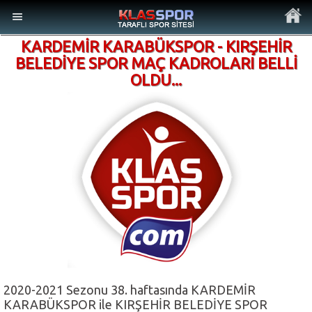
KARDEMİR KARABÜKSPOR - KIRŞEHİR
BELEDİYE SPOR MAÇ KADROLARI BELLİ
OLDU...
MENÜ
Ana Sayfa
Son Dakika Haberler
Foto Galeri
Video Galeri
2020-2021 Sezonu 38. haftasında KARDEMİR
Ankara Takımları
KARABÜKSPOR ile KIRŞEHİR BELEDİYE SPOR