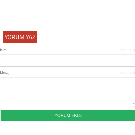
COPYLEFT 2014. AGB Bilişim Teknolojileri
YORUM YAZ
İsim:
(zorunlu)
Mesaj:
(zorunlu)