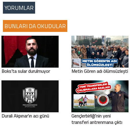
YORUMLAR
BUNLARI DA OKUDULAR
Boks’ta sular durulmuyor
Metin Gören adı ölümsüzleşti
Durali Akpınar'ın acı günü
Gençlerbirliği'nin yeni
transferi antrenmana çıktı