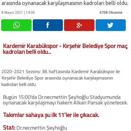
arasında oynanacak karşılaşmasının kadroları belli oldu.
Futbol
8 Mayıs 2021 | 14:00
4708 Okunma
Basketbol
Kardemir Karabükspor - Kırşehir Belediye Spor maç
Voleybol
kadroları belli oldu...
Hentbol
2020-2021 Sezonu 38. haftasında Kardemir Karabükspor ile
Kırşehir Belediye Spor arasında oynanacak karşılaşmasının
Bisiklet
kadroları belli oldu.
Diğer Sporlar
Bugün 15:00'da Dr.necmettin Şeyhoğlu Stadyumunda
oynanacak karşılaşmayı hakem Alkan Parsak yönetecek.
Sosyal Medya
Takımlar sahaya şu ilk 11'ler ile çıkacak.
Facebook
Stat:
Dr.necmettin Şeyhoğlu