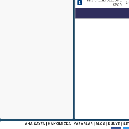
KDZ.EREĞLİ BELEDİYE
1
2-
SPOR
ANA SAYFA
|
HAKKIMIZDA
|
YAZARLAR
|
BLOG
|
KÜNYE
|
İLE