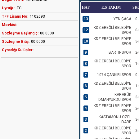
HAF
E.S TAKIM
SK
Uyruğu:
TC
TFF Lisans No:
1102693
13
YENİÇAĞA
0-
Mevkisi:
KDZ.EREĞLİ BELEDİYE
12
0-
SPOR
Sözleşme Başlangıç:
00 0000
KDZ.EREĞLİ BELEDİYE
10
3-
Sözleşme Bitiş:
00 0000
SPOR
Oynadığı Kulüpler:
9
BARTINSPOR
2-
KDZ.EREĞLİ BELEDİYE
8
1-
SPOR
7
1074 ÇANKIRI SPOR
0-
KDZ.EREĞLİ BELEDİYE
6
1-
SPOR
KARABÜK
5
3-
İDMANYURDU SPOR
KDZ.EREĞLİ BELEDİYE
4
2-
SPOR
KASTAMONU ÖZEL
3
3-
İDARE
KDZ.EREĞLİ BELEDİYE
2
2-
SPOR