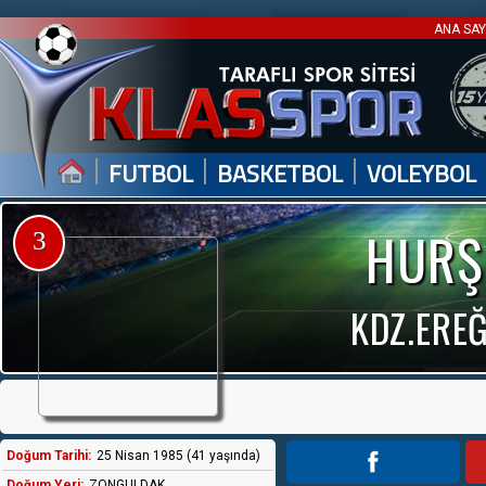
ANA SA
|
|
|
FUTBOL
BASKETBOL
VOLEYBOL
HURŞ
3
KDZ.EREĞ
Doğum Tarihi:
25 Nisan 1985 (41 yaşında)
Doğum Yeri:
ZONGULDAK