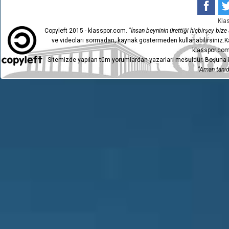
Kla
Copyleft 2015 - klasspor.com.
"İnsan beyninin ürettiği hiçbirşey bize a
ve videoları sormadan, kaynak göstermeden kullanabilirsiniz.Ka
klasspor.com
Sitemizde yapılan tüm yorumlardan yazarları mesuldür. Boşuna h
"Aman tanıdı