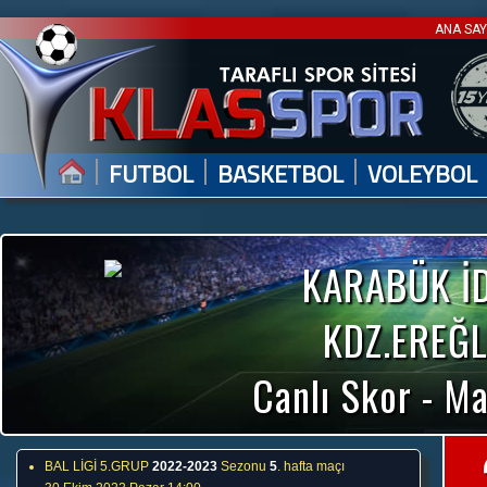
ANA SA
|
|
|
FUTBOL
BASKETBOL
VOLEYBOL
KARABÜK İ
KDZ.EREĞL
Canlı Skor - Ma
BAL LİGİ 5.GRUP
2022-2023
Sezonu
5
. hafta maçı