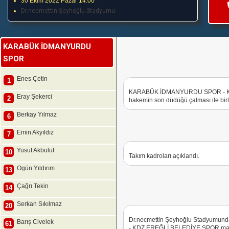
30 Ekim 2022 Pazar 14:00
Dr.necmettin Şeyhoğlu Stadyumu
KARABÜK İDMANYURDU
SPOR
Enes Çetin
1
KARABÜK İDMANYURDU SPOR - KD
Eray Şekerci
2
hakemin son düdüğü çalması ile birli
Berkay Yılmaz
6
Emin Akyıldız
7
Yusuf Akbulut
10
Takım kadroları açıklandı.
Ogün Yıldırım
13
Çağrı Tekin
14
Serkan Sıkılmaz
20
Dr.necmettin Şeyhoğlu Stadyum
Barış Civelek
61
- KDZ.EREĞLİ BELEDİYE SPOR maç