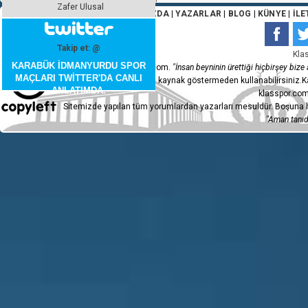
Zafer Ulusal
ANA SAYFA
|
HAKKIMIZDA
|
YAZARLAR
|
BLOG
|
KÜNYE
|
İLE
Takip et: @
Kla
KARABÜK İDMANYURDU SPOR
Copyleft 2015 - klasspor.com.
"İnsan beyninin ürettiği hiçbirşey bize a
MAÇLARI TWİTTER'DA CANLI
ve videoları sormadan, kaynak göstermeden kullanabilirsiniz.Ka
ANLATIMDA.
klasspor.com
Sitemizde yapılan tüm yorumlardan yazarları mesuldür. Boşuna h
"Aman tanıdı