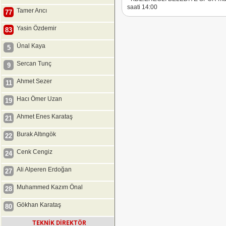
saati 14:00
Tamer Arıcı
77
Yasin Özdemir
83
Ünal Kaya
5
Sercan Tunç
9
Ahmet Sezer
11
Hacı Ömer Uzan
19
Ahmet Enes Karataş
21
Burak Altıngök
22
Cenk Cengiz
24
Ali Alperen Erdoğan
27
Muhammed Kazım Önal
28
Gökhan Karataş
80
TEKNİK DİREKTÖR