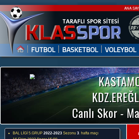
ANA SA
|
|
|
FUTBOL
BASKETBOL
VOLEYBOL
KASTAMO
KDZ.EREĞL
Canlı Skor - Ma
BAL LİGİ 5.GRUP
2022-2023
Sezonu
3
. hafta maçı