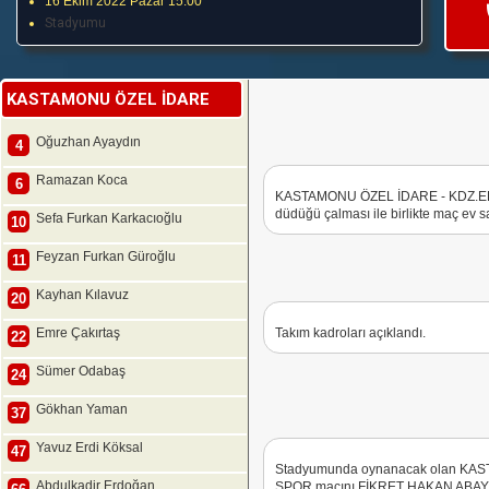
16 Ekim 2022 Pazar 15:00
Stadyumu
KASTAMONU ÖZEL İDARE
Oğuzhan Ayaydın
4
Ramazan Koca
6
KASTAMONU ÖZEL İDARE - KDZ.ER
düdüğü çalması ile birlikte maç ev sa
Sefa Furkan Karkacıoğlu
10
Feyzan Furkan Güroğlu
11
Kayhan Kılavuz
20
Emre Çakırtaş
Takım kadroları açıklandı.
22
Sümer Odabaş
24
Gökhan Yaman
37
Yavuz Erdi Köksal
47
Stadyumunda oynanacak olan KA
Abdulkadir Erdoğan
SPOR maçını FİKRET HAKAN ABAY y