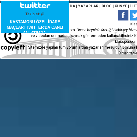
ANA SAYFA
|
HAKKIMIZDA
|
YAZARLAR
|
BLOG
|
KÜNYE
|
İLE
Takip et: @
KASTAMONU ÖZEL İDARE
Kla
MAÇLARI TWİTTER'DA CANLI
Copyleft 2015 - klasspor.com.
"İnsan beyninin ürettiği hiçbirşey bize a
ANLATIMDA.
ve videoları sormadan, kaynak göstermeden kullanabilirsiniz.Ka
klasspor.com
Sitemizde yapılan tüm yorumlardan yazarları mesuldür. Boşuna h
"Aman tanıdı