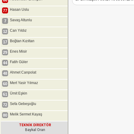
66
Hasan Uslu
77
Savaş Altunlu
7
Can Yıldız
12
Boğtan Kızıltan
17
Enes Misir
29
Fatih Güler
44
Ahmet Canpolat
48
Mert Yasir Yılmaz
60
Ümit Eşkin
61
Sefa Gebeşoğlu
72
Melik Sermet Kayaş
80
TEKNİK DİREKTÖR
Baykal Oran