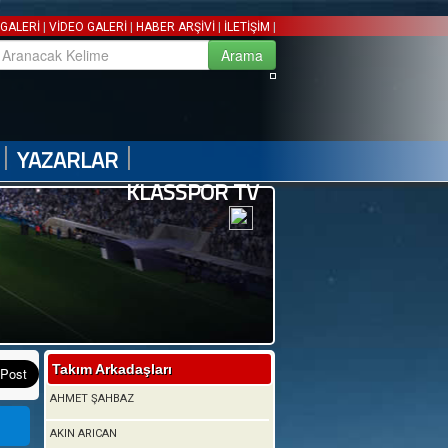
|
|
|
|
GALERİ
VİDEO GALERİ
HABER ARŞİVİ
İLETİŞİM
|
|
YAZARLAR
KLASSPOR TV
Takım Arkadaşları
AHMET ŞAHBAZ
AKIN ARICAN