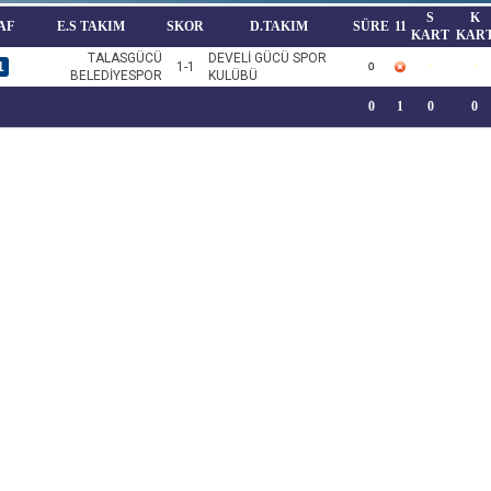
S
K
AF
E.S TAKIM
SKOR
D.TAKIM
SÜRE
11
KART
KAR
TALASGÜCÜ
DEVELİ GÜCÜ SPOR
1
1-1
0
BELEDİYESPOR
KULÜBÜ
0
1
0
0