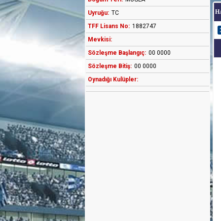
H
Uyruğu:
TC
TFF Lisans No:
1882747
Mevkisi:
Sözleşme Başlangıç:
00 0000
Sözleşme Bitiş:
00 0000
Oynadığı Kulüpler: