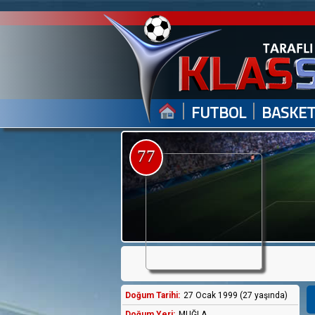
|
|
FUTBOL
BASKE
77
Doğum Tarihi:
27 Ocak 1999 (27 yaşında)
Doğum Yeri:
MUĞLA