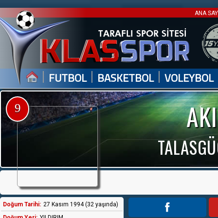
ANA SA
|
|
|
FUTBOL
BASKETBOL
VOLEYBOL
AK
9
TALASGÜ
Doğum Tarihi:
27 Kasım 1994 (32 yaşında)
Doğum Yeri:
YILDIRIM