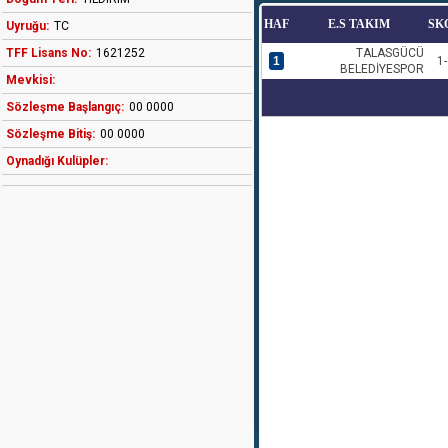
HAF
E.S TAKIM
SK
Uyruğu:
TC
TFF Lisans No:
1621252
TALASGÜCÜ
1
1-
BELEDİYESPOR
Mevkisi:
Sözleşme Başlangıç:
00 0000
Sözleşme Bitiş:
00 0000
Oynadığı Kulüpler: