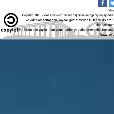
Kla
Copyleft 2015 - klasspor.com.
"İnsan beyninin ürettiği hiçbirşey bize a
ve videoları sormadan, kaynak göstermeden kullanabilirsiniz.Ka
klasspor.com
Sitemizde yapılan tüm yorumlardan yazarları mesuldür. Boşuna h
"Aman tanıdı