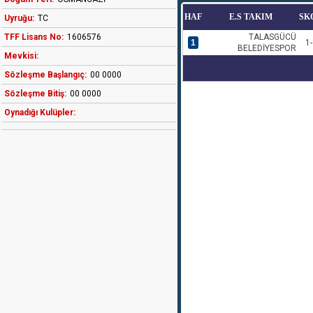
HAF
E.S TAKIM
SK
Uyruğu:
TC
TFF Lisans No:
1606576
TALASGÜCÜ
1
1-
BELEDİYESPOR
Mevkisi:
Sözleşme Başlangıç:
00 0000
Sözleşme Bitiş:
00 0000
Oynadığı Kulüpler: