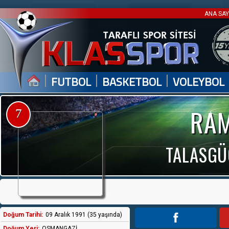
ANA SA
|
|
|
FUTBOL
BASKETBOL
VOLEYBOL
RAM
7
TALASGÜ
Doğum Tarihi:
09 Aralık 1991 (35 yaşında)
Doğum Yeri:
OSMANGAZİ