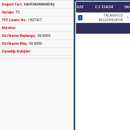
Doğum Yeri:
KAHRAMANMARAŞ
HAF
E.S TAKIM
SK
Uyruğu:
TC
TALASGÜCÜ
1
1-
TFF Lisans No:
1927417
BELEDİYESPOR
Mevkisi:
Sözleşme Başlangıç:
00 0000
Sözleşme Bitiş:
00 0000
Oynadığı Kulüpler: