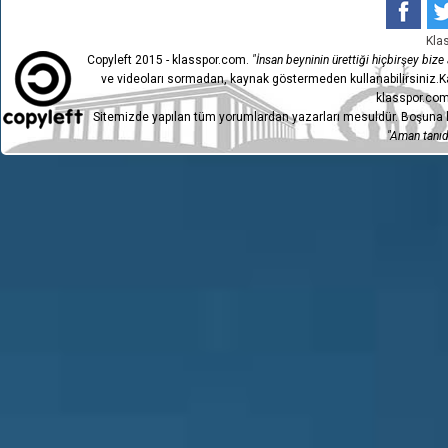
Kla
Copyleft 2015 - klasspor.com.
"İnsan beyninin ürettiği hiçbirşey bize a
ve videoları sormadan, kaynak göstermeden kullanabilirsiniz.Ka
klasspor.com
Sitemizde yapılan tüm yorumlardan yazarları mesuldür. Boşuna h
"Aman tanıdı