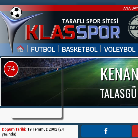
ANA SA
|
|
|
FUTBOL
BASKETBOL
VOLEYBOL
KENAN
74
TALASGÜ
Doğum Tarihi:
19 Temmuz 2002 (24
yaşında)