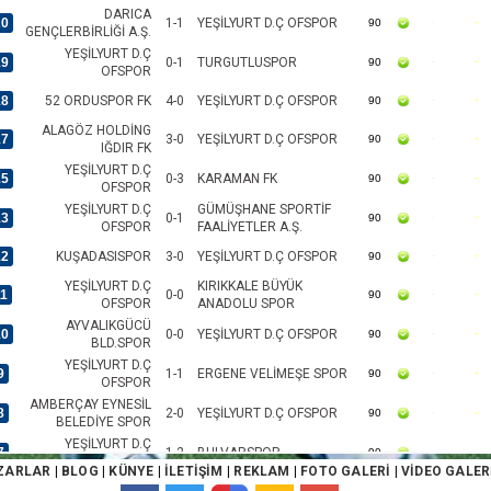
DARICA
20
1-1
YEŞİLYURT D.Ç OFSPOR
90
GENÇLERBİRLİĞİ A.Ş.
YEŞİLYURT D.Ç
19
0-1
TURGUTLUSPOR
90
OFSPOR
18
52 ORDUSPOR FK
4-0
YEŞİLYURT D.Ç OFSPOR
90
ALAGÖZ HOLDİNG
17
3-0
YEŞİLYURT D.Ç OFSPOR
90
IĞDIR FK
YEŞİLYURT D.Ç
15
0-3
KARAMAN FK
90
OFSPOR
YEŞİLYURT D.Ç
GÜMÜŞHANE SPORTİF
13
0-1
90
OFSPOR
FAALİYETLER A.Ş.
12
KUŞADASISPOR
3-0
YEŞİLYURT D.Ç OFSPOR
90
YEŞİLYURT D.Ç
KIRIKKALE BÜYÜK
11
0-0
90
OFSPOR
ANADOLU SPOR
AYVALIKGÜCÜ
10
0-0
YEŞİLYURT D.Ç OFSPOR
90
BLD.SPOR
YEŞİLYURT D.Ç
9
1-1
ERGENE VELİMEŞE SPOR
90
OFSPOR
AMBERÇAY EYNESİL
8
2-0
YEŞİLYURT D.Ç OFSPOR
90
BELEDİYE SPOR
YEŞİLYURT D.Ç
7
1-2
BULVARSPOR
90
OFSPOR
ZARLAR
|
BLOG
|
KÜNYE
|
İLETİŞİM
|
REKLAM
|
FOTO GALERİ
|
VİDEO GALER
ARMONİ ALANYA