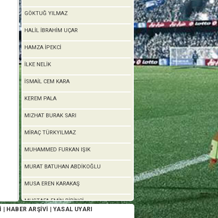
GÖKTUĞ YILMAZ
HALİL İBRAHİM UÇAR
HAMZA İPEKCİ
İLKE NELİK
İSMAİL CEM KARA
KEREM PALA
MIZHAT BURAK SARI
MİRAÇ TÜRKYILMAZ
MUHAMMED FURKAN IŞIK
MURAT BATUHAN ABDİKOĞLU
MUSA EREN KARAKAŞ
MUSTAFA EMİN BİRİNCİ
İ
|
HABER ARŞİVİ
|
YASAL UYARI
OSMAN ŞAHİN