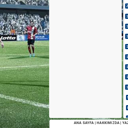
ANA SAYFA
|
HAKKIMIZDA
|
YA