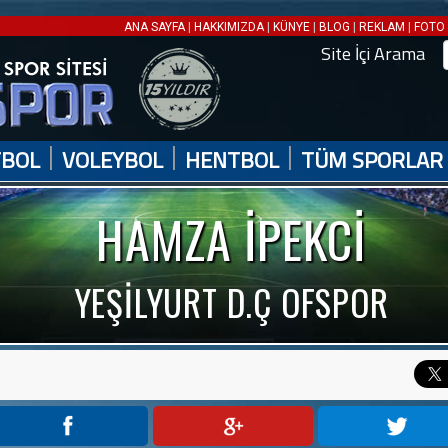
|
|
|
|
|
ANA SAYFA
HAKKIMIZDA
KÜNYE
BLOG
REKLAM
FOTO 
Site İçi Arama
|
|
|
TBOL
VOLEYBOL
HENTBOL
TÜM SPORLAR
HAMZA İPEKCİ
YEŞİLYURT D.Ç OFSPOR