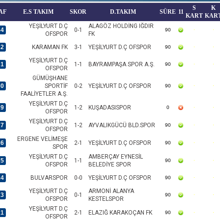
S
K
AF
E.S TAKIM
SKOR
D.TAKIM
SÜRE
11
KART
KAR
YEŞİLYURT D.Ç
ALAGÖZ HOLDİNG IĞDIR
34
0-1
90
OFSPOR
FK
32
KARAMAN FK
3-1
YEŞİLYURT D.Ç OFSPOR
90
YEŞİLYURT D.Ç
31
1-1
BAYRAMPAŞA SPOR A.Ş.
90
OFSPOR
GÜMÜŞHANE
30
SPORTİF
0-2
YEŞİLYURT D.Ç OFSPOR
90
FAALİYETLER A.Ş.
YEŞİLYURT D.Ç
29
1-2
KUŞADASISPOR
0
OFSPOR
YEŞİLYURT D.Ç
27
1-2
AYVALIKGÜCÜ BLD.SPOR
90
OFSPOR
ERGENE VELİMEŞE
26
2-1
YEŞİLYURT D.Ç OFSPOR
90
SPOR
YEŞİLYURT D.Ç
AMBERÇAY EYNESİL
25
1-1
90
OFSPOR
BELEDİYE SPOR
24
BULVARSPOR
0-0
YEŞİLYURT D.Ç OFSPOR
90
YEŞİLYURT D.Ç
ARMONİ ALANYA
23
0-1
90
OFSPOR
KESTELSPOR
YEŞİLYURT D.Ç
21
2-1
ELAZIĞ KARAKOÇAN FK
90
OFSPOR