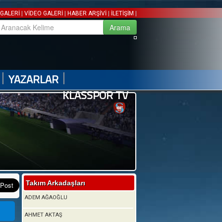
|
|
|
|
GALERİ
VİDEO GALERİ
HABER ARŞİVİ
İLETİŞİM
|
|
YAZARLAR
KLASSPOR TV
Takım Arkadaşları
ADEM AĞAOĞLU
AHMET AKTAŞ