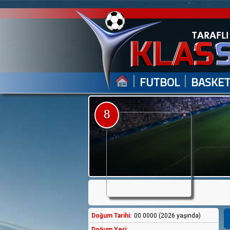
|
|
FUTBOL
BASKE
8
Doğum Tarihi:
00 0000 (2026 yaşında)
Doğum Yeri: