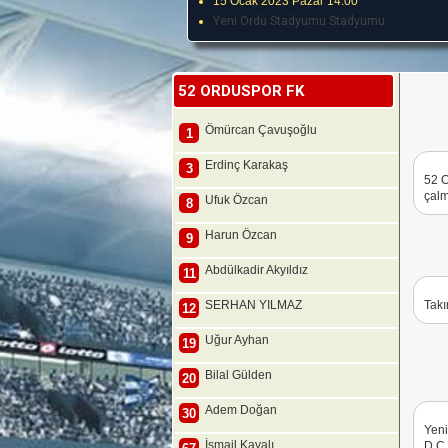
15 Ocak 2023 Pazar 14:00
Yeni Ordu Stadyumu Stadyumu
52 ORDUSPOR FK
Ömürcan Çavuşoğlu
1
Erdinç Karakaş
3
52 
çalm
Ufuk Özcan
8
Harun Özcan
9
Abdülkadir Akyıldız
11
SERHAN YILMAZ
Takı
12
Uğur Ayhan
19
Bilal Gülden
20
Adem Doğan
30
Yen
İsmail Kayalı
D.Ç