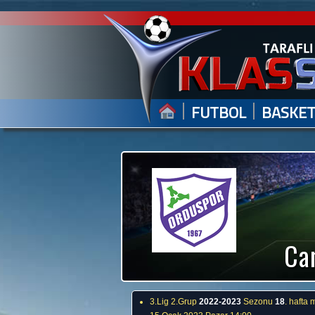
|
|
FUTBOL
BASKE
Can
3.Lig 2.Grup
2022-2023
Sezonu
18
. hafta 