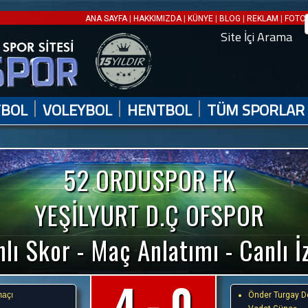
|
|
|
|
|
ANA SAYFA
HAKKIMIZDA
KÜNYE
BLOG
REKLAM
FOTO 
Site İçi Arama
|
|
|
TBOL
VOLEYBOL
HENTBOL
TÜM SPORLAR
52 ORDUSPOR FK
YEŞİLYURT D.Ç OFSPOR
lı Skor - Maç Anlatımı - Canlı İ
4 - 0
maçı
Önder Turgay D