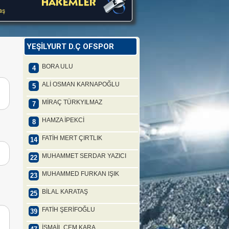
aş
YEŞİLYURT D.Ç OFSPOR
BORA ULU
4
ALİ OSMAN KARNAPOĞLU
5
MİRAÇ TÜRKYILMAZ
7
HAMZA İPEKCİ
8
FATİH MERT ÇIRTLIK
14
MUHAMMET SERDAR YAZICI
22
MUHAMMED FURKAN IŞIK
23
BİLAL KARATAŞ
25
FATİH ŞERİFOĞLU
39
İSMAİL CEM KARA