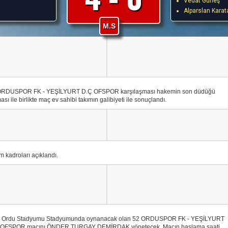
Vedat Güneş
Alparslan Karat
M.S
ORDUSPOR FK - YEŞİLYURT D.Ç OFSPOR karşılaşması hakemin son düdüğü
ası ile birlikte maç ev sahibi takımın galibiyeti ile sonuçlandı.
m kadroları açıklandı.
i Ordu Stadyumu Stadyumunda oynanacak olan 52 ORDUSPOR FK - YEŞİLYURT
 OFSPOR maçını ÖNDER TURGAY DEMİRDAK yönetecek. Maçın başlama saati