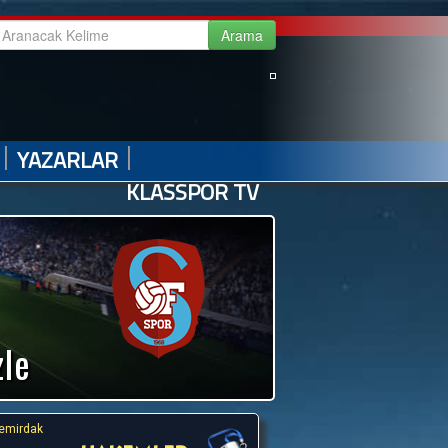
|
|
|
|
GALERİ
VİDEO GALERİ
HABER ARŞİVİ
İLETİŞİM
|
|
YAZARLAR
KLASSPOR TV
zle
emirdak