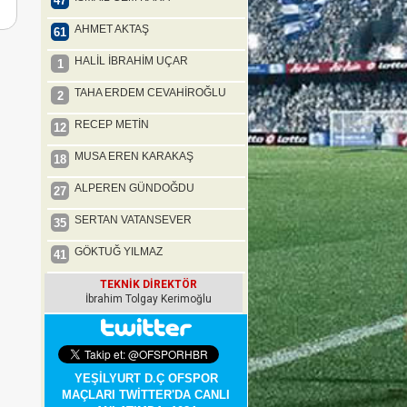
47
AHMET AKTAŞ
61
HALİL İBRAHİM UÇAR
1
TAHA ERDEM CEVAHİROĞLU
2
RECEP METİN
12
MUSA EREN KARAKAŞ
18
ALPEREN GÜNDOĞDU
27
SERTAN VATANSEVER
35
GÖKTUĞ YILMAZ
41
TEKNİK DİREKTÖR
İbrahim Tolgay Kerimoğlu
YEŞİLYURT D.Ç OFSPOR
MAÇLARI TWİTTER'DA CANLI