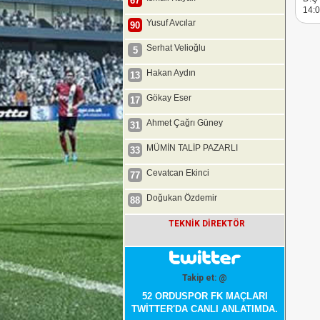
67
14:
Yusuf Avcılar
90
Serhat Velioğlu
5
Hakan Aydın
13
Gökay Eser
17
Ahmet Çağrı Güney
31
MÜMİN TALİP PAZARLI
33
Cevatcan Ekinci
77
Doğukan Özdemir
88
TEKNİK DİREKTÖR
Takip et: @
52 ORDUSPOR FK MAÇLARI
TWİTTER'DA CANLI ANLATIMDA.