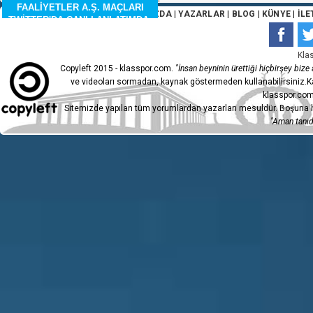
FAALİYETLER A.Ş. MAÇLARI
ANA SAYFA
|
HAKKIMIZDA
|
YAZARLAR
|
BLOG
|
KÜNYE
|
İLE
TWİTTER'DA CANLI ANLATIMDA.
3697
Kla
Copyleft 2015 - klasspor.com.
"İnsan beyninin ürettiği hiçbirşey bize a
ve videoları sormadan, kaynak göstermeden kullanabilirsiniz.Ka
klasspor.com
Sitemizde yapılan tüm yorumlardan yazarları mesuldür. Boşuna h
"Aman tanıdı