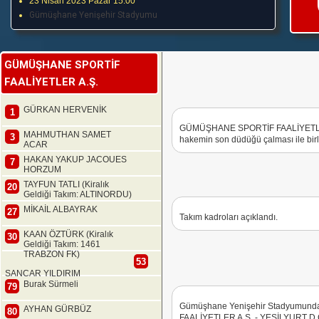
23 Nisan 2023 Pazar 15:00
Gümüşhane Yenişehir Stadyumu
GÜMÜŞHANE SPORTİF
FAALİYETLER A.Ş.
GÜRKAN HERVENİK
1
GÜMÜŞHANE SPORTİF FAALİYETLER
MAHMUTHAN SAMET
3
hakemin son düdüğü çalması ile birli
ACAR
HAKAN YAKUP JACOUES
7
HORZUM
TAYFUN TATLI (Kiralık
20
Geldiği Takım: ALTINORDU)
MİKAİL ALBAYRAK
27
Takım kadroları açıklandı.
KAAN ÖZTÜRK (Kiralık
30
Geldiği Takım: 1461
TRABZON FK)
53
SANCAR YILDIRIM
Burak Sürmeli
79
Gümüşhane Yenişehir Stadyumun
AYHAN GÜRBÜZ
80
FAALİYETLER A.Ş. - YEŞİLYURT D.