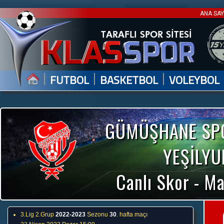
ANA SA
|
|
|
FUTBOL
BASKETBOL
VOLEYBOL
GÜMÜŞHANE SPOR
YEŞİLYU
Canlı Skor - Ma
3.Lig 2.Grup
2022-2023
Sezonu
30
. hafta maçı