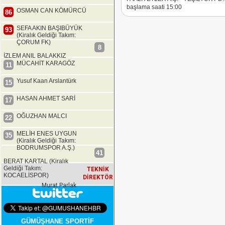
başlama saati 15:00
OSMAN CAN KÖMÜRCÜ
86
SEFA AKIN BAŞIBÜYÜK
93
(Kiralık Geldiği Takım:
ÇORUM FK)
8
İZLEM ANIL BALAKKIZ
MÜCAHİT KARAGÖZ
11
Yusuf Kaan Arslantürk
15
HASAN AHMET SARİ
17
OĞUZHAN MALCI
22
MELİH ENES UYGUN
35
(Kiralık Geldiği Takım:
BODRUMSPOR A.Ş.)
41
BERAT KARTAL (Kiralık
Geldiği Takım:
TEKNİK
KOCAELİSPOR)
DİREKTÖR
Murat Parlak
GÜMÜŞHANE SPORTİF