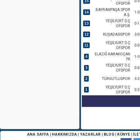
15
0-3
OFSPOR
BAYRAMPAŞA SPOR
14
1-0
A.Ş.
YEŞİLYURT D.Ç
13
0-1
OFSPOR
12
KUŞADASISPOR
3-0
YEŞİLYURT D.Ç
11
0-0
OFSPOR
ELAZIĞ KARAKOÇAN
4
1-3
FK
YEŞİLYURT D.Ç
3
0-0
OFSPOR
2
TURGUTLUSPOR
3-2
YEŞİLYURT D.Ç
1
0-2
OFSPOR
ANA SAYFA
|
HAKKIMIZDA
|
YAZARLAR
|
BLOG
|
KÜNYE
|
İLE