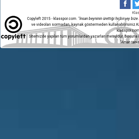
Kla
Copyleft 2015 - klasspor.com.
"İnsan beyninin ürettiği hiçbirşey bize a
ve videoları sormadan, kaynak göstermeden kullanabilirsiniz.Ka
klasspor.com
Sitemizde yapılan tüm yorumlardan yazarları mesuldür. Boşuna h
"Aman tanıdı