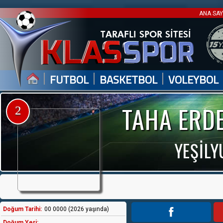
ANA SA
|
|
|
FUTBOL
BASKETBOL
VOLEYBOL
TAHA ERD
2
YEŞİLY
Doğum Tarihi:
00 0000 (2026 yaşında)
Doğum Yeri: