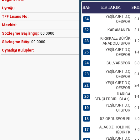
HAF
E.S TAKIM
SKO
Uyruğu:
TFF Lisans No:
YEŞİLYURT D.Ç
34
0-1
OFSPOR
Mevkisi:
32
KARAMAN FK
3-1
Sözleşme Başlangıç:
00 0000
KIRIKKALE BÜYÜK
28
1-2
Sözleşme Bitiş:
00 0000
ANADOLU SPOR
YEŞİLYURT D.Ç
Oynadığı Kulüpler:
25
1-1
OFSPOR
24
BULVARSPOR
0-0
YEŞİLYURT D.Ç
23
0-1
OFSPOR
YEŞİLYURT D.Ç
21
2-1
OFSPOR
DARICA
20
1-1
GENÇLERBİRLİĞİ A.Ş.
YEŞİLYURT D.Ç
19
0-1
OFSPOR
18
52 ORDUSPOR FK
4-0
ALAGÖZ HOLDİNG
17
3-0
IĞDIR FK
YEŞİLYURT D.Ç