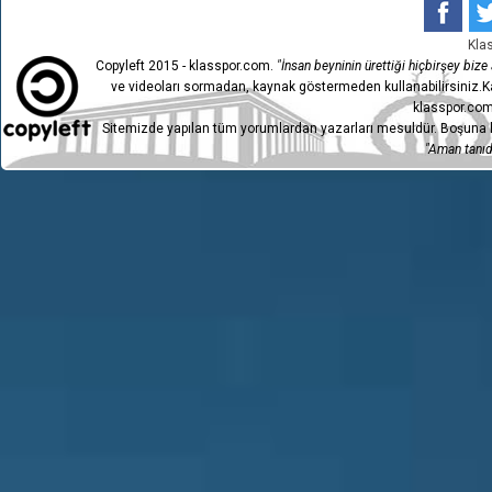
Kla
Copyleft 2015 - klasspor.com.
"İnsan beyninin ürettiği hiçbirşey bize a
ve videoları sormadan, kaynak göstermeden kullanabilirsiniz.Ka
klasspor.com
Sitemizde yapılan tüm yorumlardan yazarları mesuldür. Boşuna h
"Aman tanıdı