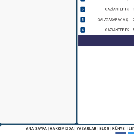
6
GAZİANTEP FK
5
GALATASARAY A.Ş.
4
GAZİANTEP FK
ANA SAYFA
|
HAKKIMIZDA
|
YAZARLAR
|
BLOG
|
KÜNYE
|
İLE