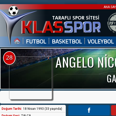
ANA SA
|
|
|
FUTBOL
BASKETBOL
VOLEYBOL
ANGELO NİC
28
GA
Doğum Tarihi:
18 Nisan 1993 (33 yaşında)
Doğum Yeri:
TALCA