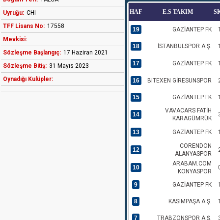
HAF
E.S TAKIM
S
Uyruğu:
CHI
TFF Lisans No:
17558
19
GAZİANTEP FK
Mevkisi:
18
İSTANBULSPOR A.Ş.
Sözleşme Başlangıç:
17 Haziran 2021
17
GAZİANTEP FK
Sözleşme Bitiş:
31 Mayıs 2023
Oynadığı Kulüpler:
16
BITEXEN GİRESUNSPOR
15
GAZİANTEP FK
VAVACARS FATİH
14
KARAGÜMRÜK
13
GAZİANTEP FK
CORENDON
12
ALANYASPOR
ARABAM.COM
10
KONYASPOR
9
GAZİANTEP FK
8
KASIMPAŞA A.Ş.
7
TRABZONSPOR A.Ş.