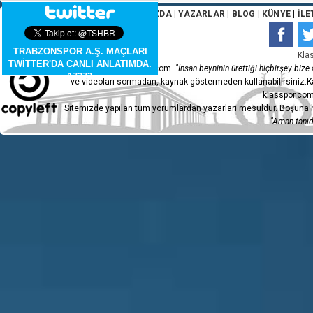
ANA SAYFA
|
HAKKIMIZDA
|
YAZARLAR
|
BLOG
|
KÜNYE
|
İLE
TRABZONSPOR A.Ş. MAÇLARI
Kla
TWİTTER'DA CANLI ANLATIMDA.
Copyleft 2015 - klasspor.com.
"İnsan beyninin ürettiği hiçbirşey bize a
17373
ve videoları sormadan, kaynak göstermeden kullanabilirsiniz.Ka
klasspor.com
Sitemizde yapılan tüm yorumlardan yazarları mesuldür. Boşuna h
"Aman tanıdı