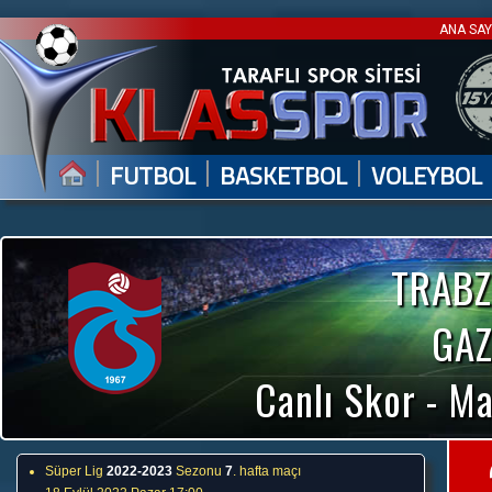
ANA SA
|
|
|
FUTBOL
BASKETBOL
VOLEYBOL
TRABZ
GAZ
Canlı Skor - Ma
Süper Lig
2022-2023
Sezonu
7
. hafta maçı