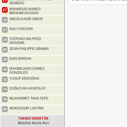
21
SEMEDO
MAHMOUD AHMED
27
IBRAHIM HASSAN
ABDÜLKADİR ÖMÜR
10
NACİ ÜNÜVAR
23
STEFANO WILFRED
24
DENSWIL
JEAN-PHILIPPE GBAMIN
25
ENIS BARDHI
29
MAXIMILIANO GOMEZ
30
GONZALES
YUSUF ERDOĞAN
32
DOĞUCAN HASPOLAT
34
MUHAMMET TAHA TEPE
54
MONTASSIR LAHTIMI
80
TEKNİK DİREKTÖR
Abdullah Mucib Avcı