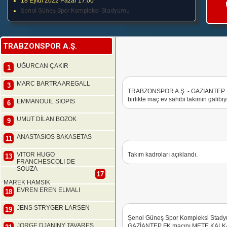
18 Eylül 2022 Pazar 17:00
Şenol Güneş Spor Kompleksi Stadyumu
TRABZONSPOR A.Ş.
UĞURCAN ÇAKIR
1
MARC BARTRA AREGALL
3
TRABZONSPOR A.Ş. - GAZİANTEP FK
birlikte maç ev sahibi takımın galibiy
EMMANOUIL SIOPIS
6
UMUT DİLAN BOZOK
9
ANASTASIOS BAKASETAS
11
VITOR HUGO
Takım kadroları açıklandı.
13
FRANCHESCOLI DE
SOUZA
17
MAREK HAMSIK
EVREN EREN ELMALI
18
JENS STRYGER LARSEN
19
Şenol Güneş Spor Kompleksi Stad
JORGE DJANINY TAVARES
GAZİANTEP FK maçını METE KALKAV