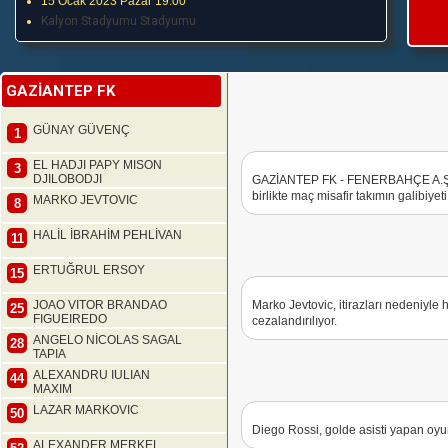
15 Ocak 2023 Pazar 19:00
Kalyon Stadyumu Stadyumu
GAZİANTEP FK
GÜNAY GÜVENÇ
1
EL HADJI PAPY MISON
3
DJILOBODJI
GAZİANTEP FK - FENERBAHÇE A.Ş. k
birlikte maç misafir takımın galibiyet
MARKO JEVTOVIC
8
HALİL İBRAHİM PEHLİVAN
11
ERTUĞRUL ERSOY
15
JOAO VITOR BRANDAO
Marko Jevtovic, itirazları nedeniyle 
25
FIGUEIREDO
cezalandırılıyor.
ANGELO NİCOLAS SAGAL
28
TAPIA
ALEXANDRU IULIAN
44
MAXIM
LAZAR MARKOVIC
50
Diego Rossi, golde asisti yapan oyu
ALEXANDER MERKEL