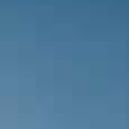
Hakem Mustafa Kürşad Filiz maçın 
başlıyor.
Spor Toto Süper Lig 2022-2023 se
FK ile Fenerbahçe karşı karşıya geli
Gaziantep FK, evinde oynadığı son
Fenerbahçe cephesinde ise cezalı o
Nazım Sangare zorlu Gaziantep FK 