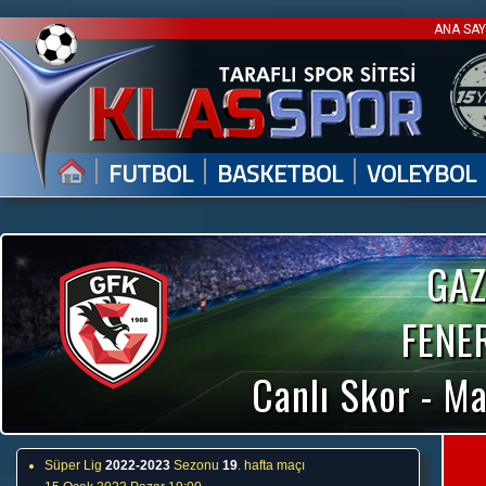
ANA SA
|
|
|
FUTBOL
BASKETBOL
VOLEYBOL
GAZ
FENE
Canlı Skor - Ma
Süper Lig
2022-2023
Sezonu
19
. hafta maçı