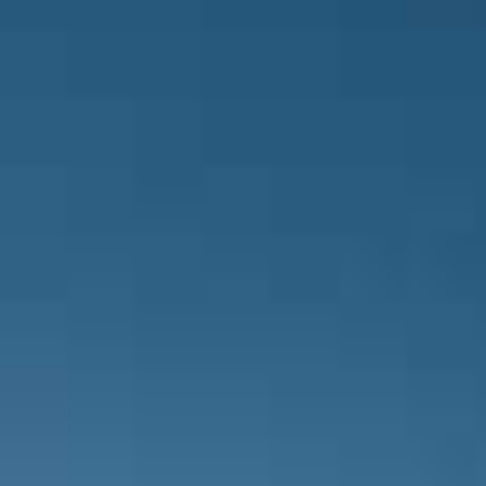
Karşılaşma bu dakikalarda biraz d
Alexandru Maxim, faul sonrasındaki 
tarafından sarı kartla cezalandırılıyor
Karşılaşma golden sonra karşılıklı ya