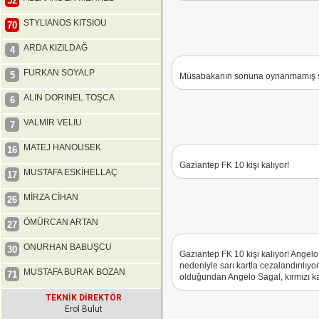
52
STYLIANOS KITSIOU
70
ARDA KIZILDAĞ
4
FURKAN SOYALP
5
Müsabakanın sonuna oynanmamış süre
ALIN DORINEL TOŞCA
6
VALMIR VELIU
7
MATEJ HANOUSEK
16
Gaziantep FK 10 kişi kalıyor!
MUSTAFA ESKİHELLAÇ
17
MİRZA CİHAN
26
ÖMÜRCAN ARTAN
27
ONURHAN BABUŞCU
30
Gaziantep FK 10 kişi kalıyor! Angelo
nedeniyle sarı kartla cezalandırılıyor
MUSTAFA BURAK BOZAN
71
olduğundan Angelo Sagal, kırmızı kar
TEKNİK DİREKTÖR
Erol Bulut