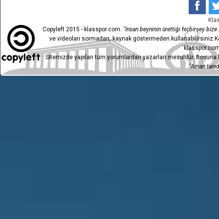
Kla
Copyleft 2015 - klasspor.com.
"İnsan beyninin ürettiği hiçbirşey bize a
ve videoları sormadan, kaynak göstermeden kullanabilirsiniz.Ka
klasspor.com
Sitemizde yapılan tüm yorumlardan yazarları mesuldür. Boşuna h
"Aman tanıdı