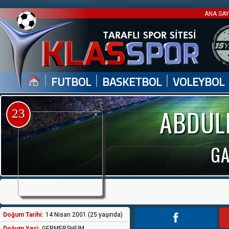
ANA SA
|
|
|
FUTBOL
BASKETBOL
VOLEYBOL
ABDUL
23
GA
Doğum Tarihi:
14 Nisan 2001 (25 yaşında)
Doğum Yeri:
GERMERSHEİM