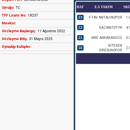
HAF
E.S TAKIM
SK
Uyruğu:
TC
TFF Lisans No:
18237
23
F-TAV ANTALYASPOR
1-
Mevkisi:
22
GAZİANTEP FK
4-
Sözleşme Başlangıç:
11 Ağustos 2022
21
MKE ANKARAGÜCÜ
0-
Sözleşme Bitiş:
31 Mayıs 2025
BITEXEN
Oynadığı Kulüpler:
16
2-
GİRESUNSPOR