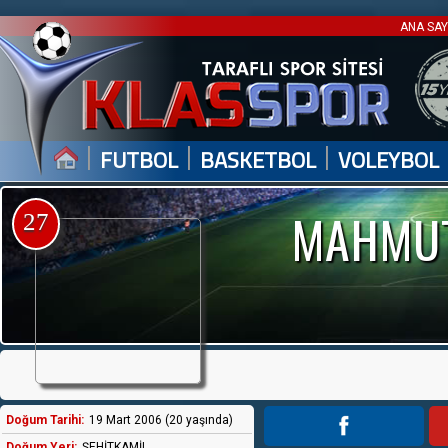
ANA SA
|
|
|
FUTBOL
BASKETBOL
VOLEYBOL
MAHMUT
27
Doğum Tarihi:
19 Mart 2006 (20 yaşında)
Doğum Yeri:
ŞEHİTKAMİL