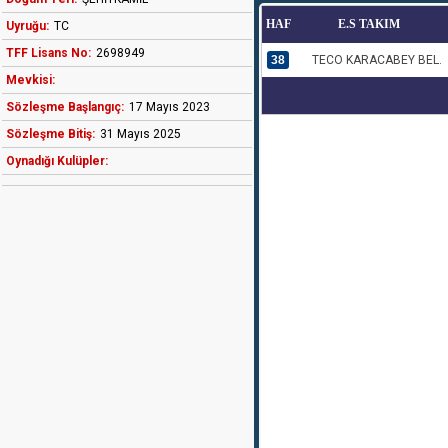
HAF
E.S TAKIM
Uyruğu:
TC
TFF Lisans No:
2698949
38
TECO KARACABEY BEL.
Mevkisi:
Sözleşme Başlangıç:
17 Mayıs 2023
Sözleşme Bitiş:
31 Mayıs 2025
Oynadığı Kulüpler: