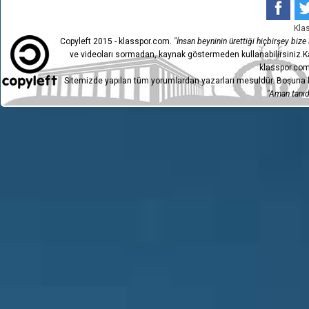
Kla
Copyleft 2015 - klasspor.com.
"İnsan beyninin ürettiği hiçbirşey bize a
ve videoları sormadan, kaynak göstermeden kullanabilirsiniz.Ka
klasspor.com
Sitemizde yapılan tüm yorumlardan yazarları mesuldür. Boşuna h
"Aman tanıdı