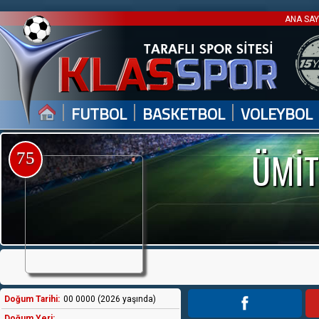
ANA SA
|
|
|
FUTBOL
BASKETBOL
VOLEYBOL
ÜMİT
75
Doğum Tarihi:
00 0000 (2026 yaşında)
Doğum Yeri: