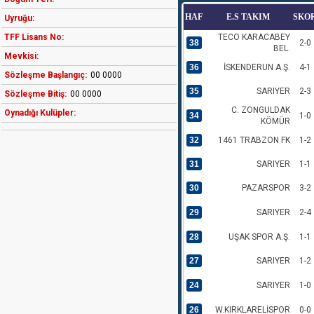
HAF
E.S TAKIM
SKO
Uyruğu:
TFF Lisans No:
TECO KARACABEY
38
2-0
BEL.
Mevkisi:
36
İSKENDERUN A.Ş.
4-1
Sözleşme Başlangıç:
00 0000
35
SARIYER
2-3
Sözleşme Bitiş:
00 0000
C. ZONGULDAK
Oynadığı Kulüpler:
34
1-0
KÖMÜR
32
1461 TRABZON FK
1-2
31
SARIYER
1-1
30
PAZARSPOR
3-2
29
SARIYER
2-4
28
UŞAK SPOR A.Ş.
1-1
27
SARIYER
1-2
24
SARIYER
1-0
26
W.KIRKLARELİSPOR
0-0