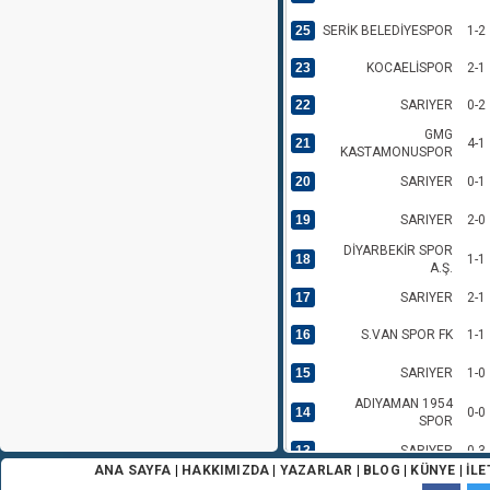
25
SERİK BELEDİYESPOR
1-2
23
KOCAELİSPOR
2-1
22
SARIYER
0-2
GMG
21
4-1
KASTAMONUSPOR
20
SARIYER
0-1
19
SARIYER
2-0
DİYARBEKİR SPOR
18
1-1
A.Ş.
17
SARIYER
2-1
16
S.VAN SPOR FK
1-1
15
SARIYER
1-0
ADIYAMAN 1954
14
0-0
SPOR
13
SARIYER
0-3
ANA SAYFA
|
HAKKIMIZDA
|
YAZARLAR
|
BLOG
|
KÜNYE
|
İLE
12
FETHİYESPOR
1-1