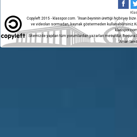
6
SARIYER
1-1
Kla
Copyleft 2015 - klasspor.com.
"İnsan beyninin ürettiği hiçbirşey bize a
4
SARIYER
3-3
ve videoları sormadan, kaynak göstermeden kullanabilirsiniz.Ka
klasspor.com
2
SARIYER
2-1
Sitemizde yapılan tüm yorumlardan yazarları mesuldür. Boşuna h
"Aman tanıdı