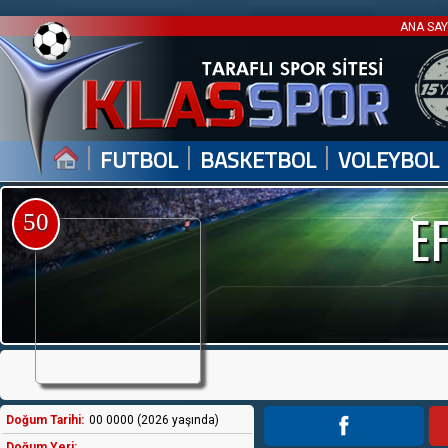
ANA SA
|
|
|
FUTBOL
BASKETBOL
VOLEYBOL
E
50
Doğum Tarihi:
00 0000 (2026 yaşında)
Doğum Yeri: