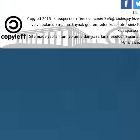
Kla
Copyleft 2015 - klasspor.com.
"İnsan beyninin ürettiği hiçbirşey bize a
ve videoları sormadan, kaynak göstermeden kullanabilirsiniz.Ka
klasspor.com
Sitemizde yapılan tüm yorumlardan yazarları mesuldür. Boşuna h
"Aman tanıdı