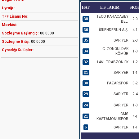
HAF
E.S TAKIM
SKO
Uyruğu:
TFF Lisans No:
TECO KARACABEY
38
2-0
BEL.
Mevkisi:
36
İSKENDERUN A.Ş.
4-1
Sözleşme Başlangıç:
00 0000
35
SARIYER
2-3
Sözleşme Bitiş:
00 0000
C. ZONGULDAK
Oynadığı Kulüpler:
34
1-0
KÖMÜR
32
1461 TRABZON FK
1-2
31
SARIYER
1-1
30
PAZARSPOR
3-2
29
SARIYER
2-4
24
SARIYER
1-0
GMG
21
4-1
KASTAMONUSPOR
6
SARIYER
1-1