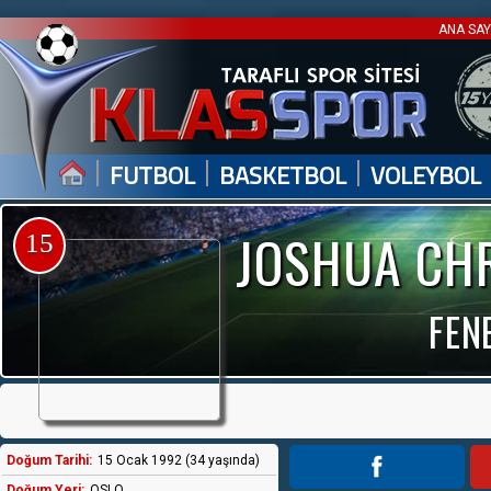
ANA SA
|
|
|
FUTBOL
BASKETBOL
VOLEYBOL
JOSHUA CHR
15
FEN
Doğum Tarihi:
15 Ocak 1992 (34 yaşında)
Doğum Yeri:
OSLO