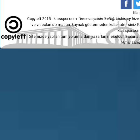
Kla
Copyleft 2015 - klasspor.com.
"İnsan beyninin ürettiği hiçbirşey bize a
ve videoları sormadan, kaynak göstermeden kullanabilirsiniz.Ka
klasspor.com
Sitemizde yapılan tüm yorumlardan yazarları mesuldür. Boşuna h
"Aman tanıdı