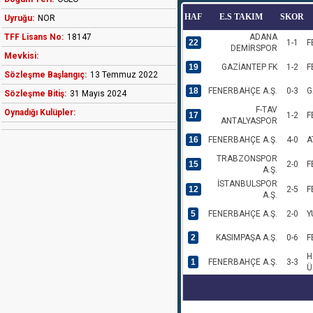
HAF
E.S TAKIM
SKOR
Uyruğu:
NOR
TFF Lisans No:
18147
ADANA
22
1-1
F
DEMİRSPOR
Mevkisi:
19
GAZİANTEP FK
1-2
F
Sözleşme Başlangıç:
13 Temmuz 2022
18
FENERBAHÇE A.Ş.
0-3
G
Sözleşme Bitiş:
31 Mayıs 2024
F-TAV
Oynadığı Kulüpler:
17
1-2
F
ANTALYASPOR
16
FENERBAHÇE A.Ş.
4-0
A
TRABZONSPOR
15
2-0
F
A.Ş.
İSTANBULSPOR
12
2-5
F
A.Ş.
5
FENERBAHÇE A.Ş.
2-0
Y
2
KASIMPAŞA A.Ş.
0-6
F
H
1
FENERBAHÇE A.Ş.
3-3
Ü