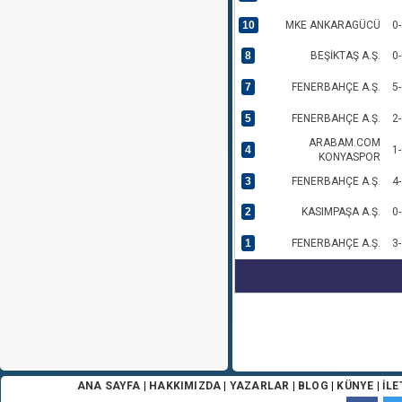
10
MKE ANKARAGÜCÜ
0-
8
BEŞİKTAŞ A.Ş.
0-
7
FENERBAHÇE A.Ş.
5-
5
FENERBAHÇE A.Ş.
2-
ARABAM.COM
4
1-
KONYASPOR
3
FENERBAHÇE A.Ş.
4-
2
KASIMPAŞA A.Ş.
0-
1
FENERBAHÇE A.Ş.
3-
ANA SAYFA
|
HAKKIMIZDA
|
YAZARLAR
|
BLOG
|
KÜNYE
|
İLE