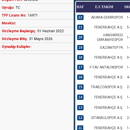
HAF
E.S TAKIM
SK
Uyruğu:
TC
TFF Lisans No:
16971
22
ADANA DEMİRSPOR
1-
Mevkisi:
21
FENERBAHÇE A.Ş.
5-
Sözleşme Başlangıç:
01 Haziran 2022
HANGİKREDİ
20
1-
Sözleşme Bitiş:
31 Mayıs 2026
ÜMRANİYESPOR
Oynadığı Kulüpler:
19
GAZİANTEP FK
1-
18
FENERBAHÇE A.Ş.
0-
17
F-TAV ANTALYASPOR
1-
16
FENERBAHÇE A.Ş.
4-
15
TRABZONSPOR A.Ş.
2-
14
FENERBAHÇE A.Ş.
1-
13
FENERBAHÇE A.Ş.
1-
12
İSTANBULSPOR A.Ş.
2-
11
FENERBAHÇE A.Ş.
1-