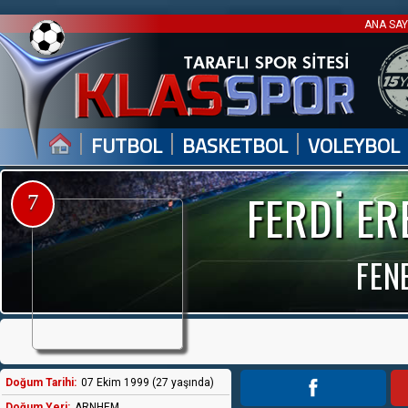
ANA SA
|
|
|
FUTBOL
BASKETBOL
VOLEYBOL
FERDİ E
7
FEN
Doğum Tarihi:
07 Ekim 1999 (27 yaşında)
Doğum Yeri:
ARNHEM