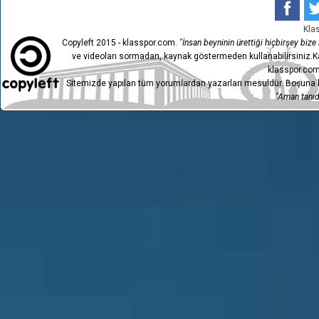
Kla
Copyleft 2015 - klasspor.com.
"İnsan beyninin ürettiği hiçbirşey bize a
ve videoları sormadan, kaynak göstermeden kullanabilirsiniz.Ka
klasspor.com
Sitemizde yapılan tüm yorumlardan yazarları mesuldür. Boşuna h
"Aman tanıdı