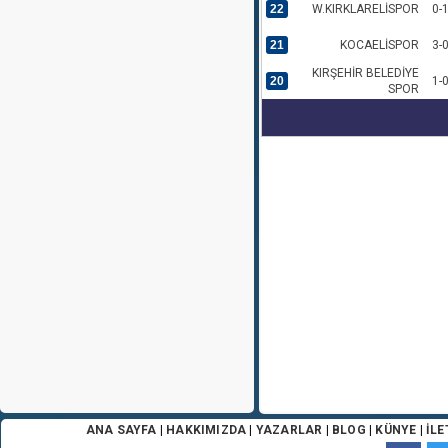
22
W.KIRKLARELİSPOR
0-
21
KOCAELİSPOR
3-
KIRŞEHİR BELEDİYE
20
1-
SPOR
ANA SAYFA
|
HAKKIMIZDA
|
YAZARLAR
|
BLOG
|
KÜNYE
|
İLE