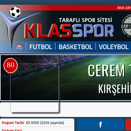
ANA SA
|
|
|
FUTBOL
BASKETBOL
VOLEYBOL
CEREM 
80
KIRŞEHİ
Doğum Tarihi:
00 0000 (2026 yaşında)
Doğum Yeri: