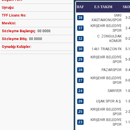
HAF
E.S TAKIM
SK
Uyruğu:
TFF Lisans No:
GMG
38
3-
KASTAMONUSPOR
Mevkisi:
KIRŞEHİR BELEDİYE
37
2-
SPOR
Sözleşme Başlangıç:
00 0000
C. ZONGULDAK
32
0-
Sözleşme Bitiş:
00 0000
KÖMÜR
Oynadığı Kulüpler:
30
1461 TRABZON FK
5-
KIRŞEHİR BELEDİYE
29
5-
SPOR
28
PAZARSPOR
0-
KIRŞEHİR BELEDİYE
27
0-
SPOR
24
SARIYER
1-
26
UŞAK SPOR A.Ş.
1-
KIRŞEHİR BELEDİYE
25
2-
SPOR
KIRŞEHİR BELEDİYE
23
1-
SPOR