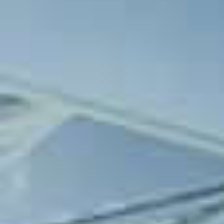
Kırklareli Atatürk Stadyumunda o
BELEDİYE SPOR maçını BURAK DEM