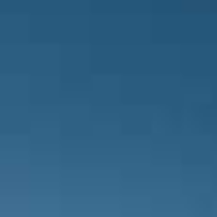
GOL! Gökdeniz Varol Kırşehir Futbol 
Kırşehir Futbol SK takımında oyuncu
çıkarken Savaş Yorulmaz oyuna gire
Kırşehir Futbol SK takımında oyuncu
Üge oyuna giren isim.