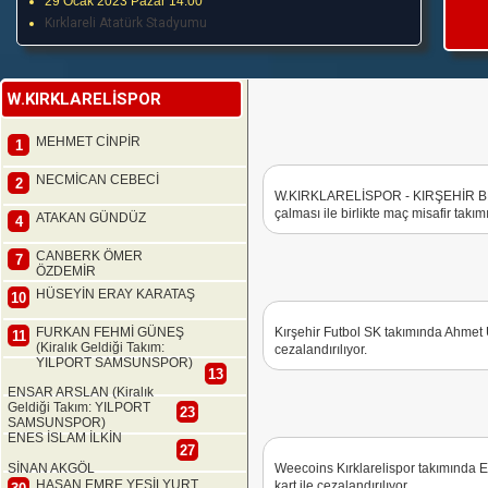
29 Ocak 2023 Pazar 14:00
Kırklareli Atatürk Stadyumu
W.KIRKLARELİSPOR
MEHMET CİNPİR
1
NECMİCAN CEBECİ
2
W.KIRKLARELİSPOR - KIRŞEHİR BE
çalması ile birlikte maç misafir takım
ATAKAN GÜNDÜZ
4
CANBERK ÖMER
7
ÖZDEMİR
HÜSEYİN ERAY KARATAŞ
10
FURKAN FEHMİ GÜNEŞ
Kırşehir Futbol SK takımında Ahmet 
11
(Kiralık Geldiği Takım:
cezalandırılıyor.
YILPORT SAMSUNSPOR)
13
ENSAR ARSLAN (Kiralık
Geldiği Takım: YILPORT
23
SAMSUNSPOR)
ENES İSLAM İLKİN
27
SİNAN AKGÖL
Weecoins Kırklarelispor takımında E
HASAN EMRE YEŞİLYURT
kart ile cezalandırılıyor.