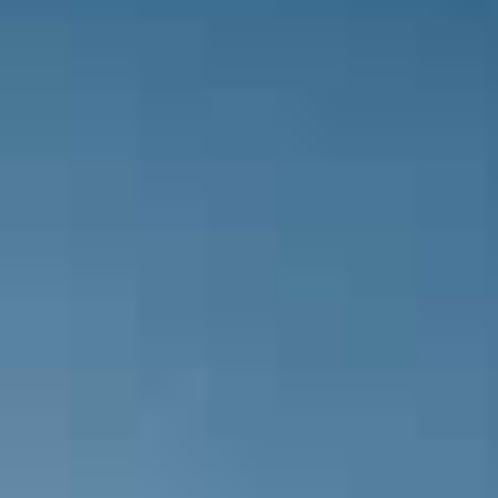
Kırşehir Futbol SK takımında Sırat Ye
Weecoins Kırklarelispor takımında 
Şevki Çınar oyuna giren isim.
Weecoins Kırklarelispor takımının te
ediyor. Semih Üstün çıkıyor ve yerine
Weecoins Kırklarelispor takımında o
Muzaffer Kahrıman oyuna giren isim