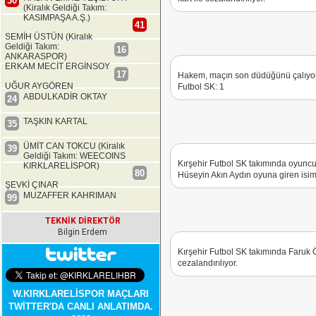
30
(Kiralık Geldiği Takım:
KASIMPAŞA A.Ş.)
41
SEMİH ÜSTÜN (Kiralık
Geldiği Takım:
16
ANKARASPOR)
ERKAM MECİT ERGİNSOY
17
Hakem, maçın son düdüğünü çalıyor. 
UĞUR AYGÖREN
Futbol SK: 1
ABDULKADİR OKTAY
24
TAŞKIN KARTAL
35
ÜMİT CAN TOKCU (Kiralık
39
Geldiği Takım: WEECOINS
Kırşehir Futbol SK takımında oyuncu
KIRKLARELİSPOR)
80
Hüseyin Akın Aydın oyuna giren isim
ŞEVKİ ÇINAR
MUZAFFER KAHRIMAN
99
TEKNİK DİREKTÖR
Bilgin Erdem
Kırşehir Futbol SK takımında Faruk 
cezalandırılıyor.
W.KIRKLARELİSPOR MAÇLARI
TWİTTER'DA CANLI ANLATIMDA.