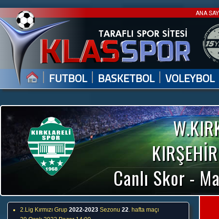
ANA SA
|
|
|
FUTBOL
BASKETBOL
VOLEYBOL
W.KIR
KIRŞEHİR
Canlı Skor - Ma
2.Lig Kırmızı Grup
2022-2023
Sezonu
22
. hafta maçı