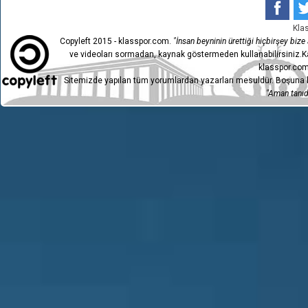
7
SERİK BELEDİYESPOR
1-
Kla
6
SARIYER
1-
Copyleft 2015 - klasspor.com.
"İnsan beyninin ürettiği hiçbirşey bize a
ve videoları sormadan, kaynak göstermeden kullanabilirsiniz.Ka
5
SERİK BELEDİYESPOR
1-
klasspor.com
3
KOCAELİSPOR
0-
Sitemizde yapılan tüm yorumlardan yazarları mesuldür. Boşuna h
"Aman tanıdı
2
SERİK BELEDİYESPOR
1-
GMG
1
1-
KASTAMONUSPOR