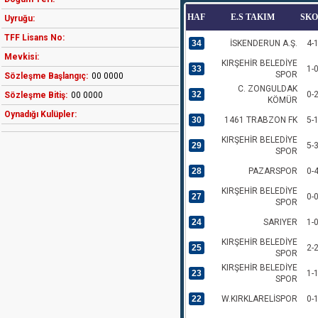
HAF
E.S TAKIM
SK
Uyruğu:
TFF Lisans No:
34
İSKENDERUN A.Ş.
4-
Mevkisi:
KIRŞEHİR BELEDİYE
33
1-
SPOR
Sözleşme Başlangıç:
00 0000
C. ZONGULDAK
32
0-
Sözleşme Bitiş:
00 0000
KÖMÜR
Oynadığı Kulüpler:
30
1461 TRABZON FK
5-
KIRŞEHİR BELEDİYE
29
5-
SPOR
28
PAZARSPOR
0-
KIRŞEHİR BELEDİYE
27
0-
SPOR
24
SARIYER
1-
KIRŞEHİR BELEDİYE
25
2-
SPOR
KIRŞEHİR BELEDİYE
23
1-
SPOR
22
W.KIRKLARELİSPOR
0-