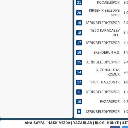
21
KOCAELİSPOR
3-
KIRŞEHİR BELEDİYE
20
1-
SPOR
19
SERİK BELEDİYESPOR
3-
TECO KARACABEY
18
1-
BEL.
17
SERİK BELEDİYESPOR
4-
16
İSKENDERUN A.Ş.
1-
15
SERİK BELEDİYESPOR
2-
C. ZONGULDAK
14
2-
KÖMÜR
12
1461 TRABZON FK
1-
11
SERİK BELEDİYESPOR
1-
10
PAZARSPOR
0-
9
SERİK BELEDİYESPOR
1-
8
UŞAK SPOR A.Ş.
0-
ANA SAYFA
|
HAKKIMIZDA
|
YAZARLAR
|
BLOG
|
KÜNYE
|
İLE