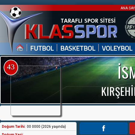
ANA SA
|
|
|
FUTBOL
BASKETBOL
VOLEYBOL
İS
43
KIRŞEHİ
Doğum Tarihi:
00 0000 (2026 yaşında)
Doğum Yeri: