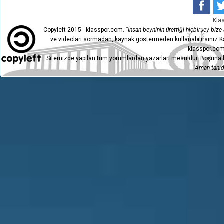
Kla
Copyleft 2015 - klasspor.com.
"İnsan beyninin ürettiği hiçbirşey bize a
ve videoları sormadan, kaynak göstermeden kullanabilirsiniz.Ka
klasspor.com
Sitemizde yapılan tüm yorumlardan yazarları mesuldür. Boşuna h
"Aman tanıdı