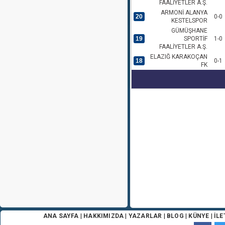
FAALİYETLER A.Ş.
ARMONİ ALANYA
20
0-0
KESTELSPOR
GÜMÜŞHANE
19
SPORTİF
1-0
FAALİYETLER A.Ş.
ELAZIĞ KARAKOÇAN
18
0-1
FK
ANA SAYFA
|
HAKKIMIZDA
|
YAZARLAR
|
BLOG
|
KÜNYE
|
İLE