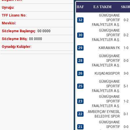
HAF
E.S TAKIM
SKO
Uyruğu:
TFF Lisans No:
GÜMÜŞHANE
32
SPORTİF
0-2
Mevkisi:
FAALİYETLER A.Ş.
GÜMÜŞHANE
Sözleşme Başlangıç:
00 0000
30
SPORTİF
0-2
Sözleşme Bitiş:
00 0000
FAALİYETLER A.Ş.
Oynadığı Kulüpler:
29
KARAMAN FK
1-0
GÜMÜŞHANE
28
SPORTİF
0-0
FAALİYETLER A.Ş.
26
KUŞADASISPOR
3-0
GÜMÜŞHANE
25
SPORTİF
5-1
FAALİYETLER A.Ş.
GÜMÜŞHANE
23
SPORTİF
1-2
FAALİYETLER A.Ş.
AMBERÇAY EYNESİL
22
0-1
BELEDİYE SPOR
GÜMÜŞHANE
21
SPORTİF
0-0