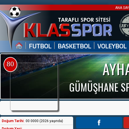
ANA SA
|
|
|
FUTBOL
BASKETBOL
VOLEYBOL
AYH
80
GÜMÜŞHANE SPO
Doğum Tarihi:
00 0000 (2026 yaşında)
Doğum Yeri: