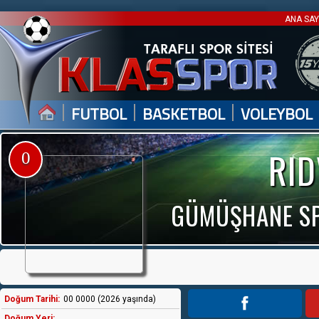
ANA SA
|
|
|
FUTBOL
BASKETBOL
VOLEYBOL
RID
0
GÜMÜŞHANE SPO
Doğum Tarihi:
00 0000 (2026 yaşında)
Doğum Yeri: