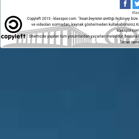
Kla
Copyleft 2015 - klasspor.com.
"İnsan beyninin ürettiği hiçbirşey bize a
ve videoları sormadan, kaynak göstermeden kullanabilirsiniz.Ka
klasspor.com
Sitemizde yapılan tüm yorumlardan yazarları mesuldür. Boşuna h
"Aman tanıdı