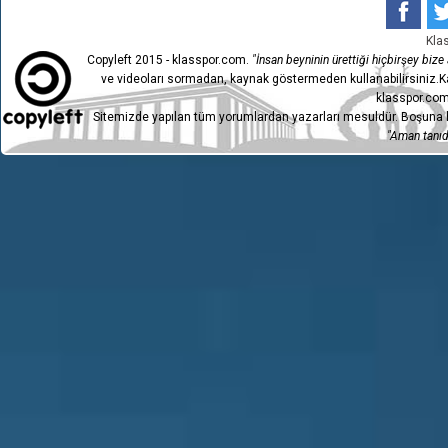
Kla
Copyleft 2015 - klasspor.com.
"İnsan beyninin ürettiği hiçbirşey bize a
ve videoları sormadan, kaynak göstermeden kullanabilirsiniz.Ka
klasspor.com
Sitemizde yapılan tüm yorumlardan yazarları mesuldür. Boşuna h
"Aman tanıdı