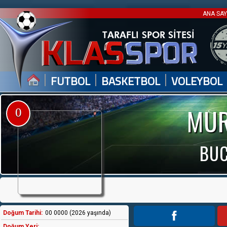
ANA SA
|
|
|
FUTBOL
BASKETBOL
VOLEYBOL
MUR
0
BUC
Doğum Tarihi:
00 0000 (2026 yaşında)
Doğum Yeri: