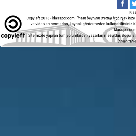
Kla
Copyleft 2015 - klasspor.com.
"İnsan beyninin ürettiği hiçbirşey bize a
ve videoları sormadan, kaynak göstermeden kullanabilirsiniz.Ka
klasspor.com
Sitemizde yapılan tüm yorumlardan yazarları mesuldür. Boşuna h
"Aman tanıdı