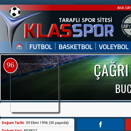
ANA SA
|
|
|
FUTBOL
BASKETBOL
VOLEYBOL
ÇAĞRI
96
BUC
Doğum Tarihi:
09 Ekim 1996 (30 yaşında)
Doğum Yeri:
BEYKOZ