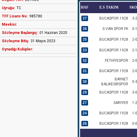
HAF
E.S TAKIM
SK
Uyruğu:
TC
TFF Lisans No:
985780
37
BUCASPOR 1928
3-
Mevkisi:
36
S.VAN SPOR FK
0-
Sözleşme Başlangıç:
01 Haziran 2020
35
BUCASPOR 1928
2-
Sözleşme Bitiş:
31 Mayıs 2023
Oynadığı Kulüpler:
33
BUCASPOR 1928
2-
32
FETHİYESPOR
2-
31
BUCASPOR 1928
2-
BAYNET
30
0-
BALIKESİRSPOR
29
BUCASPOR 1928
3-
27
SARIYER
1-
24
BUCASPOR 1928
1-
26
BUCASPOR 1928
0-