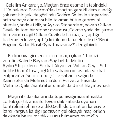
Gelelim Ankara’ya..Maçtan önce esame listesindeki
Twitter
11’e bakınca Bandırma’daki maçtan gerekli ders alındığı
çok net bir şekilde göründü.Sadece Selim’in stoperden
orta sahaya alınması bile takımın bütün çehresini
Google Plus
olumlu yönde etkiliyor.Ayrıca Stoperde oynayan Volkan
Geyik de tam bir stoper oyuncusu,Çakma yada devşirme
bir oyuncu değil.Volkan Geyik de bu maçta yaptığı
Instagram
kademelerle ve yaptığı kritik müdahaleler ile de ‘Beni
Bugüne Kadar Nasıl Oynatmazsınız?’ der gibiydi.
Hakkımızda
Bu konuya girmeden önce maça çıkan 11’imizi
Hakkımızda
verelim:Kalede Bayram;Sağ bekte Metin
Aydın,Stoperlerde Serhat Akyüz ve Volkan Geyik,Sol
bekte Onur Atasayar;Orta sahanın ortasında Serhat
Blog
Gülpınar ve Selim Teber;Orta sahanın sağında
Kaan,solunda Mehmet Erdem;Forvet arkasında
Mehmet Çakır;Santrafor olarak da Umut Nayir oynadı.
Künye
Maçın ilk dakikalarında topu ayağımıza almakta
zorluk çektik ama ilerleyen dakikalarda oyunun
İletişim
kontrolünü elimize aldık.Özellikle Umut’un kaleciyle
karşı karşıya kaldığı pozisyon gol olsaydı maçı erken
dakikada bitirir miydik? Bunu bilmemiz mümkün
Web Sürüme Geç