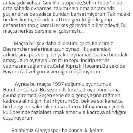
anlayışıdır.Volkan Geyik’in stoperde,Selim Teber’in de
orta sahada oynaması takımı savunma anlamında
güçlendirse de sadece bundan bahsetmiyorum.Takımdaki
herkes koştu,mücadele etti ve gerektiğinde gelip
defanstan top çıkardı.Herkes görevinin bilincindeydi,Bu
maçta herkes dersine iyi çalışmıştı…
Maçta bir şey daha dikkatimi çekti;Kalecimiz
Bayram,her seferinde uzun oynadı.Hiç yanındaki
arkadaşına pas verip de yakın oynamadı.Galiba buradaki
amaç;Uzun oynayıp Umut’un topu indirip servis
yapmasını sağlamaktı.Celal Kıprızlı Hocanın,Bu şekilde
Bayram’a özel görev verdiğini düşünüyorum.
Ayrıca bu maçta 1997 doğumlu oyuncumuz
Batuhan Gülcan,Bu sezon ilk kez kadroya alındı ama
oyuna giremedi.Geçen sene de o genç yaşına rağmen
kadroya alındığını hatırlıyorum.Sol bek ve sol kanatta
herhangi bir sakatlık olursa alternatif oyuncuyu yedek
kulübesinde fazlalaştırmak amacıyla kadroya alındığını
düşünüyorum.
Rakibimiz Alanyaspor hakkında iki kelam