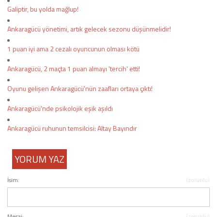
Galiptir, bu yolda mağlup!
Ankaragücü yönetimi, artık gelecek sezonu düşünmelidir!
1 puan iyi ama 2 cezalı oyuncunun olması kötü
Ankaragücü, 2 maçta 1 puan almayı 'tercih' etti!
Oyunu gelişen Ankaragücü'nün zaafları ortaya çıktı!
Ankaragücü'nde psikolojik eşik aşıldı
Ankaragücü ruhunun temsilcisi: Altay Bayındır
YORUM YAZ
İsim:
(zorunlu)
Mesaj:
(zorunlu)