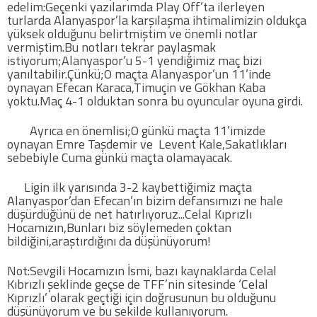
edelim:Geçenki yazılarımda Play Off’ta ilerleyen
turlarda Alanyaspor’la karşılaşma ihtimalimizin oldukça
yüksek olduğunu belirtmiştim ve önemli notlar
vermiştim.Bu notları tekrar paylaşmak
istiyorum;Alanyaspor’u 5-1 yendiğimiz maç bizi
yanıltabilir.Çünkü;O maçta Alanyaspor’un 11’inde
oynayan Efecan Karaca,Timuçin ve Gökhan Kaba
yoktu.Maç 4-1 olduktan sonra bu oyuncular oyuna girdi.
Ayrıca en önemlisi;O günkü maçta 11’imizde
oynayan Emre Taşdemir ve Levent Kale,Sakatlıkları
sebebiyle Cuma günkü maçta olamayacak.
Ligin ilk yarısında 3-2 kaybettiğimiz maçta
Alanyaspor’dan Efecan’ın bizim defansımızı ne hale
düşürdüğünü de net hatırlıyoruz...Celal Kıprızlı
Hocamızın,Bunları biz söylemeden çoktan
bildiğini,araştırdığını da düşünüyorum!
Not:Sevgili Hocamızın İsmi, bazı kaynaklarda Celal
Kıbrızlı şeklinde geçse de TFF’nin sitesinde ‘Celal
Kıprızlı’ olarak geçtiği için doğrusunun bu olduğunu
düşünüyorum ve bu şekilde kullanıyorum.