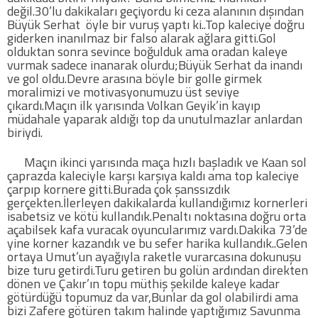
değil.30’lu dakikaları geçiyordu ki ceza alanının dışından
Büyük Serhat öyle bir vuruş yaptı ki..Top kaleciye doğru
giderken inanılmaz bir falso alarak ağlara gitti.Gol
COPYLEFT 2014. AGB Bilişim Teknolojileri
olduktan sonra sevince boğulduk ama oradan kaleye
vurmak sadece inanarak olurdu;Büyük Serhat da inandı
ve gol oldu.Devre arasına böyle bir golle girmek
moralimizi ve motivasyonumuzu üst seviye
çıkardı.Maçın ilk yarısında Volkan Geyik’in kayıp
müdahale yaparak aldığı top da unutulmazlar anlardan
biriydi.
Maçın ikinci yarısında maça hızlı başladık ve Kaan sol
çaprazda kaleciyle karşı karşıya kaldı ama top kaleciye
çarpıp kornere gitti.Burada çok şanssızdık
gerçekten.İlerleyen dakikalarda kullandığımız kornerleri
isabetsiz ve kötü kullandık.Penaltı noktasına doğru orta
açabilsek kafa vuracak oyuncularımız vardı.Dakika 73’de
yine korner kazandık ve bu sefer harika kullandık..Gelen
ortaya Umut’un ayağıyla raketle vurarcasına dokunuşu
bize turu getirdi.Turu getiren bu golün ardından direkten
dönen ve Çakır’ın topu müthiş şekilde kaleye kadar
götürdüğü topumuz da var,Bunlar da gol olabilirdi ama
bizi Zafere götüren takım halinde yaptığımız Savunma