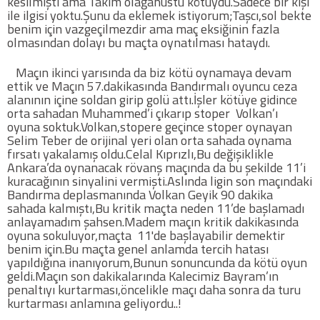
kesilmişti ama Takım olağanüstü kötüydü.Sadece bir kişi
ile ilgisi yoktu.Şunu da eklemek istiyorum;Taşcı,sol bekte
benim için vazgeçilmezdir ama maç eksiğinin fazla
Futbol
olmasından dolayı bu maçta oynatılması hataydı.
Maçın ikinci yarısında da biz kötü oynamaya devam
Basketbol
ettik ve Maçın 57.dakikasında Bandırmalı oyuncu ceza
alanının içine soldan girip golü attı.İşler kötüye gidince
orta sahadan Muhammed’i çıkarıp stoper Volkan’ı
Voleybol
oyuna soktuk.Volkan,stopere geçince stoper oynayan
Selim Teber de orijinal yeri olan orta sahada oynama
Hentbol
fırsatı yakalamış oldu.Celal Kıprızlı,Bu değişiklikle
Ankara’da oynanacak rövanş maçında da bu şekilde 11’i
kuracağının sinyalini vermişti.Aslında ligin son maçındaki
Bisiklet
Bandırma deplasmanında Volkan Geyik 90 dakika
sahada kalmıştı,Bu kritik maçta neden 11’de başlamadı
anlayamadım şahsen.Madem maçın kritik dakikasında
Diğer Sporlar
oyuna sokuluyor,maçta 11'de başlayabilir demektir
benim için.Bu maçta genel anlamda tercih hatası
yapıldığına inanıyorum,Bunun sonuncunda da kötü oyun
Sosyal Medya
geldi.Maçın son dakikalarında Kalecimiz Bayram’ın
penaltıyı kurtarması,öncelikle maçı daha sonra da turu
Facebook
kurtarması anlamına geliyordu..!