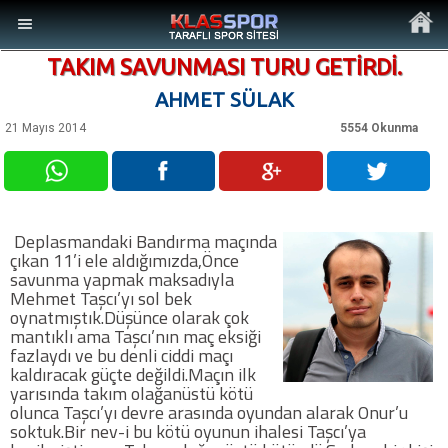
TAKIM SAVUNMASI TURU GETİRDİ.
AHMET SÜLAK
21 Mayıs 2014
5554 Okunma
MENÜ
Ana Sayfa
Deplasmandaki Bandırma maçında
çıkan 11’i ele aldığımızda,Önce
Son Dakika Haberler
savunma yapmak maksadıyla
Mehmet Taşcı’yı sol bek
oynatmıştık.Düşünce olarak çok
Foto Galeri
mantıklı ama Taşcı’nın maç eksiği
fazlaydı ve bu denli ciddi maçı
kaldıracak güçte değildi.Maçın ilk
Video Galeri
yarısında takım olağanüstü kötü
olunca Taşcı’yı devre arasında oyundan alarak Onur’u
soktuk.Bir nev-i bu kötü oyunun ihalesi Taşcı’ya
Ankara Takımları